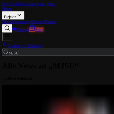
MGCDRP
Deutscher Ritter Platz
Home
Projekte
News
Community
Streamer
Partner
Discord
Shop
Zurück zur Übersicht
MJSU
Alle News zu „
MJSU
“
1
Artikel
gefunden