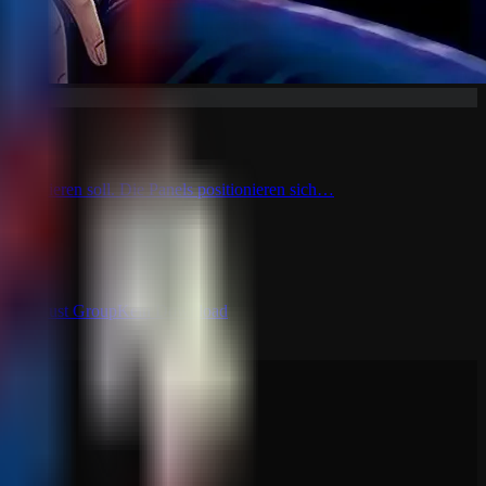
funktionieren soll. Die Panels positionieren sich…
ny
IO Rust Group
Kein Download