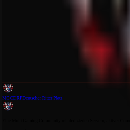
MGCDRP
Deutscher Ritter Platz
Eine Multi Gaming Community mit dedizierten Servern, aktiver Commun