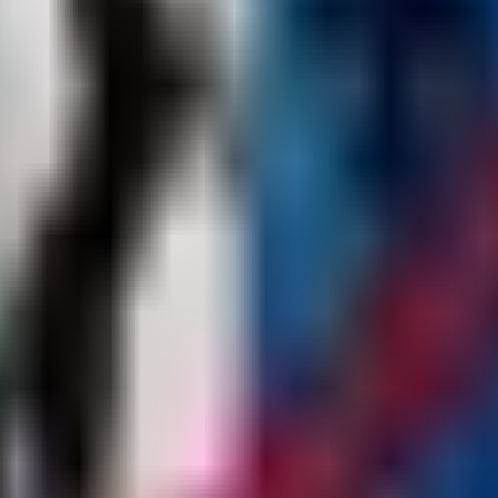
Jedes Panel ist ein separates Plugin, das registriert, wie dieses Panel 
unity
Community-Ankündigungen
Event
Farkas
FastBurst
Guide
Harmo
 Carbon
Paul
Rust DE PvE Changelogs
Rust-Plugins
Rust-
irthdates
game4freak
rustplugins.net
tomato7460