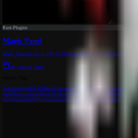
Rust-Plugins
Magic Panel
Magic Panel ist ein zu 100 % API-gesteuertes Anzeige-Plugin für Rust. 
09. Februar 2024
Weitere Tags
Ankündigung
BRAN
Beee
Changelog
Chernarust
Client
Codefling
Comm
mehr
Koperrationen
Kostenlos
LosGranada
MJSU
News
Oxide
Oxide &
Server
RustEdit
Server
Steenamaroo
Tool
Umod.org
VisEntities
_senyaa
b