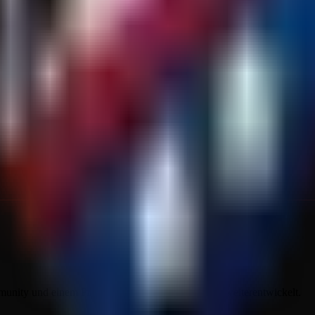
ity und einem Projekt, das sich stetig seit 2021 weiterentwickelt.