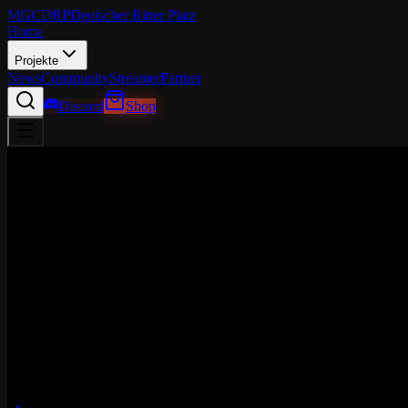
MGCDRP
Deutscher Ritter Platz
Home
Projekte
News
Community
Streamer
Partner
Discord
Shop