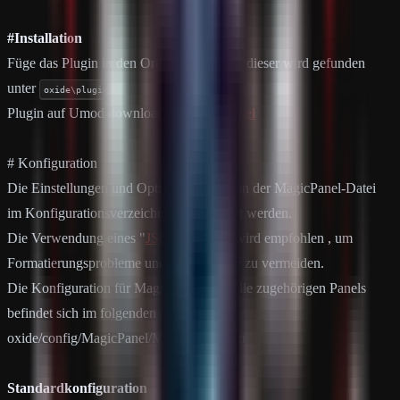
#Installation
Füge das Plugin in den Order Plugins ein, dieser wird gefunden
unter
oxide\plugins
Plugin auf Umod downloaden:
Magic Panel
# Konfiguration
Die Einstellungen und Optionen können in der MagicPanel-Datei
im Konfigurationsverzeichnis konfiguriert werden.
Die Verwendung eines "
JSON-Editors
" wird empfohlen , um
Formatierungsprobleme und Syntaxfehler zu vermeiden.
Die Konfiguration für Magic Panel und alle zugehörigen Panels
befindet sich im folgenden Pfad:
oxide/config/MagicPanel/MagicPanel.json
Standardkonfiguration