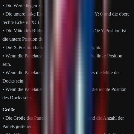
• Die Werte liegen zwischen 0 und 1.
• Die untere linke Ecke des Bildschirms ist X: 0, Y: 0 und die obere
rechte Ecke ist X: 1, Y: 1.
• Die Mitte des Bildschirms wäre X: 0,5, Y: 0,5 Die Y-Position ist
die untere Position des Docks.
• Die X-Position hängt von der Panelausrichtung ab.
• Wenn die Panelausrichtung links ist, wird es die linke Position
sein.
• Wenn die Panelausrichtung zentriert ist, wird es die Mitte des
Docks sein.
• Wenn die Panelausrichtung rechts ist, wird es die rechte Position
des Docks sein.
Größe
• Die Größe des Panels wird durch die Höhe und die Anzahl der
Panels gesteuert.