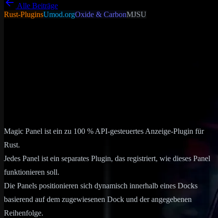
Alle Beiträge
Rust-Plugins
Umod.org
Oxide & Carbon
MJSU
Tutorials - Tipps &
Tricks
Allgemein
Magic Panel
Magic Panel ist ein zu 100 % API-gesteuertes Anzeige-Plugin für
Rust. Jedes Panel ist ein separates Plugin, das registriert, wie dieses
Panel funktionieren soll. Die Panels positionieren sich…
09. Februar 2024
6
min Lesezeit
Magic Panel ist ein zu 100 % API-gesteuertes Anzeige-Plugin für
Rust.
Jedes Panel ist ein separates Plugin, das registriert, wie dieses Panel
funktionieren soll.
Die Panels positionieren sich dynamisch innerhalb eines Docks
basierend auf dem zugewiesenen Dock und der angegebenen
Reihenfolge.