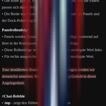
• Die Höhe gibt an, wie hoch das Dock sein wird, und die Panels
passen sich dieser Höhe an.
• Die Breite wird dynamisch auf Basis der Anzahl der Panels und
der Dock-Polsterung berechnet.
Panelreihenfolge
• Panels werden dynamisch in ein Dock eingefügt, basierend auf
ihrer in der Konfiguration festgelegten Reihenfolge.
• Diese Reihenfolge ist für links und Mitte die niedrigste Wert links.
• Für rechts ausgerichtete Docks ist rechts der niedrigste Wert.
Eine detailliertere Beschreibung der Anpassungen werden wir
demnächst umsetzen. Wir bitten um ein wenig Geduld in dieser
Angelegenheit.
#
Chat-Befehle
•
/mp
- zeigt den Hilfetext für Magic Panel an