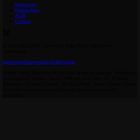
Impressum
Datenschutz
AGB
Cookies
©
2026
MGCDRP - Deutscher Ritter Platz. Alle Rechte
vorbehalten.
Impressum
Datenschutz
AGB
Kontakt
Unsere Server Deutscher Ritter Platz stehen in keinerlei Verbindung
zu Facepunch Studios, Studio Wildcard, Iron Gate AB, Entrada
Interactive, Rockstar Games, The Fun Pimps, Samar Studio, Giants
Software und werden auch nicht von ihnen betrieben oder
unterstützt.