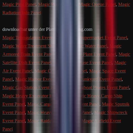
Magic Ping Panel
,
Magic Players Panel
,
Magic Queue Panel
,
Magic
Radiation Info Panel
downloadbar unter der Plattform Codefling.com
Magic Triangulation Event Panel
,
Magic Supermarket Event Panel
,
Magic Water Treatment Showdown
,
Magic Water Panel
,
Magic
Armored Train Event Panel
,
Magic Power Plant Event Panel
,
Magic
Satellite Dish Event Panel
,
Magic Arctic Base Event Panel
,
Magic
Air Event Panel
,
Magic Convoy Event Panel
,
Magic Space Event
Panel
,
Magic Harbor Event Panel
,
Magic Junkyard Event Panel
,
Magic Gas Station Event Panel
,
Magic Tugboat Pirates Event Panel
,
Magic Heavy Excavator Event Panel
,
Magic Heavy Cargo Ship
Event Panel
,
Magic Cargo Plane Crash Event Panel
,
Magic Sputnik
Event Panel
,
Magic Heavy Oil Rig Event Panel
,
Magic Shipwreck
Event Panel
,
Magic Raidable Base Panel
,
Magic Airfield Event
Panel