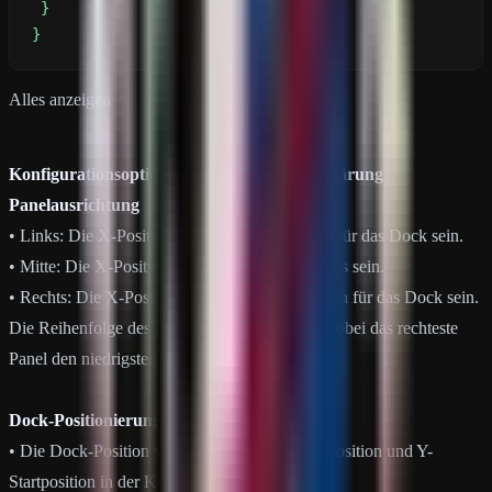
}
Alles anzeigen
Konfigurationsoptionen
Erklärung
MagicPanel.json
Panelausrichtung
• Links: Die X-Position wird die linke Position für das Dock sein.
• Mitte: Die X-Position wird die Mitte des Docks sein.
• Rechts: Die X-Position wird die rechte Position für das Dock sein.
Die Reihenfolge des Panels wird umgekehrt, wobei das rechteste
Panel den niedrigsten Reihenfolgenwert hat.
Dock-Positionierung / Größe Position
• Die Dock-Position wird durch die Felder X-Position und Y-
Startposition in der Konfiguration gesteuert.