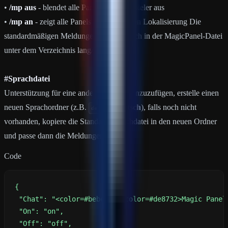
•
/mp aus
- blendet alle Panels für den Spieler aus
•
/mp an
- zeigt alle Panels dem Spieler an Lokalisierung Die
standardmäßigen Meldungen befinden sich in der MagicPanel-Datei
unter dem Verzeichnis lang/en Um
#Sprachdatei
Unterstützung für eine andere Sprache hinzuzufügen, erstelle einen
neuen Sprachordner (z.B.
für
Deutsch
), falls noch nicht
de
vorhanden, kopiere die Standard-Sprachdatei in den neuen Ordner
und passe dann die Meldungen an.
Code