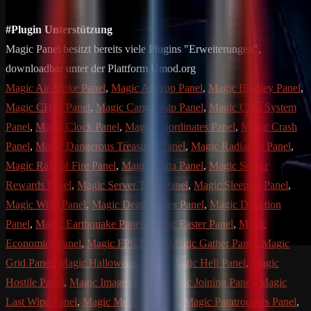
#Plugin Unterstützung
Magic Panel besitzt bereits viele Plugins "Erweiterungen",
downloadbar unter der Plattform Umod.org
Magic Air Strike Panel
,
Magic Airdrop Panel
,
Magic Bradley Panel
,
Magic CH47 Panel
,
Magic Cargo Ship Panel
,
Magic Cash System
Panel
,
Magic Clock Panel
,
Magic Coordinates Panel
,
Magic Crash
Panel
,
Magic Dangerous Treasures Panel
,
Magic Radiation Panel
,
Magic Rain of Fire Panel
,
Magic Santa Panel
,
Magic Server
Rewards Panel
,
Magic Server Time Panel
,
Magic Sleepers Panel
,
Magic Wipe Panel
,
Magic Death Notes Panel
,
Magic Direction
Panel
,
Magic Earthquake Panel
,
Magic Easter Panel
,
Magic
Economics Panel
,
Magic FPS Panel
,
Magic Gather Panel
,
Magic
Grid Panel
,
Magic Halloween Panel
,
Magic Heli Panel
,
Magic
Hostile Panel
,
Magic Images Panel
,
Magic Joining Panel
,
Magic
Last Wipe Panel
,
Magic Message Panel
,
Magic Paratroopers Panel
,