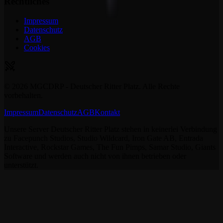
Rechtliches
Impressum
Datenschutz
AGB
Cookies
©
2026
MGCDRP - Deutscher Ritter Platz. Alle Rechte
vorbehalten.
Impressum
Datenschutz
AGB
Kontakt
Unsere Server Deutscher Ritter Platz stehen in keinerlei Verbindung
zu Facepunch Studios, Studio Wildcard, Iron Gate AB, Entrada
Interactive, Rockstar Games, The Fun Pimps, Samar Studio, Giants
Software und werden auch nicht von ihnen betrieben oder
unterstützt.