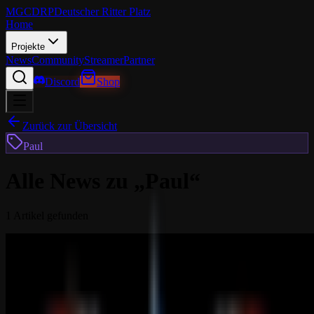
MGCDRP
Deutscher Ritter Platz
Home
Projekte
News
Community
Streamer
Partner
Discord
Shop
Zurück zur Übersicht
Paul
Alle News zu „
Paul
“
1
Artikel
gefunden