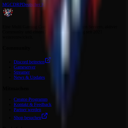
MGCDRP
Deutscher Ritter Platz
Eine Multi Gaming Community mit dedizierten Servern, aktiver
Community und einem Projekt, das sich stetig seit 2021
weiterentwickelt.
Community
Discord beitreten
Gameserver
Streamer
News & Updates
Mitmachen
Creator-Programm
Kontakt & Feedback
Partner werden
Shop besuchen