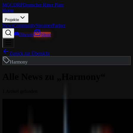
MGCDRP
Deutscher Ritter Platz
Home
Projekte
News
Community
Streamer
Partner
Discord
Shop
Zurück zur Übersicht
Harmony
Alle News zu „
Harmony
“
1
Artikel
gefunden