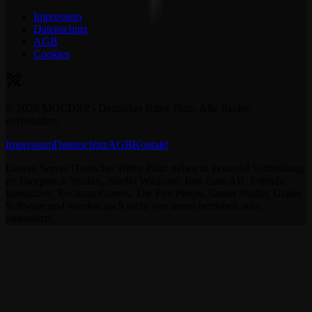
Impressum
Datenschutz
AGB
Cookies
©
2026
MGCDRP - Deutscher Ritter Platz. Alle Rechte
vorbehalten.
Impressum
Datenschutz
AGB
Kontakt
Unsere Server Deutscher Ritter Platz stehen in keinerlei Verbindung
zu Facepunch Studios, Studio Wildcard, Iron Gate AB, Entrada
Interactive, Rockstar Games, The Fun Pimps, Samar Studio, Giants
Software und werden auch nicht von ihnen betrieben oder
unterstützt.