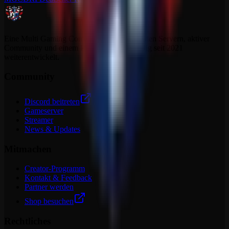
Eine Multi Gaming Community mit dedizierten Servern, aktiver
Community und einem Projekt, das sich stetig seit 2021
weiterentwickelt.
Community
Discord beitreten
Gameserver
Streamer
News & Updates
Mitmachen
Creator-Programm
Kontakt & Feedback
Partner werden
Shop besuchen
Rechtliches