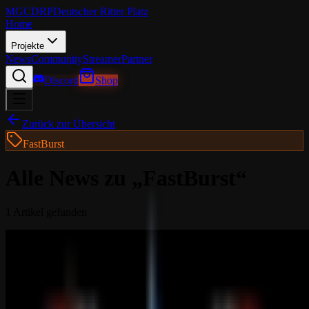
MGCDRP
Deutscher Ritter Platz
Home
Projekte
News
Community
Streamer
Partner
Discord
Shop
Zurück zur Übersicht
FastBurst
Alle News zu „
FastBurst
“
1
Artikel
gefunden