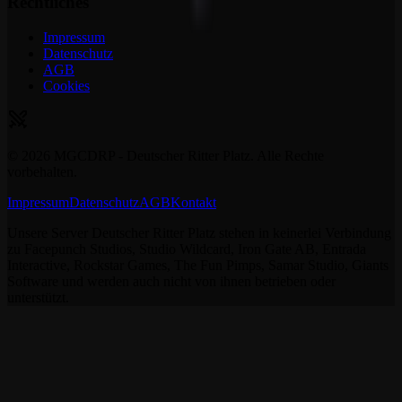
Rechtliches
Impressum
Datenschutz
AGB
Cookies
©
2026
MGCDRP - Deutscher Ritter Platz. Alle Rechte
vorbehalten.
Impressum
Datenschutz
AGB
Kontakt
Unsere Server Deutscher Ritter Platz stehen in keinerlei Verbindung
zu Facepunch Studios, Studio Wildcard, Iron Gate AB, Entrada
Interactive, Rockstar Games, The Fun Pimps, Samar Studio, Giants
Software und werden auch nicht von ihnen betrieben oder
unterstützt.