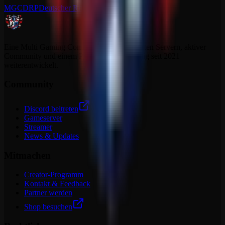
MGCDRP
Deutscher Ritter Platz
Eine Multi Gaming Community mit dedizierten Servern, aktiver
Community und einem Projekt, das sich stetig seit 2021
weiterentwickelt.
Community
Discord beitreten
Gameserver
Streamer
News & Updates
Mitmachen
Creator-Programm
Kontakt & Feedback
Partner werden
Shop besuchen