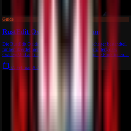
Guide
RustEdit Oxide/uMod Extension
Die RustEdit Oxide/uMod-Erweiterung ist ein wichtiger bestandteil
für benutzerdefinierten Karten, die Erweiterung erfordert, dass
Oxide/uMod auf deinem Server installiert ist. Aktuelle Funktionen…
07. Februar 2024