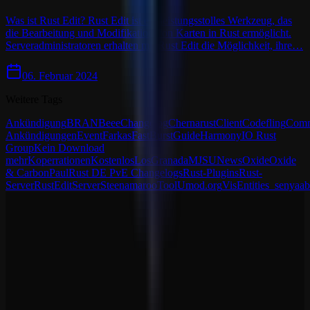
Was ist Rust Edit? Rust Edit ist ein leistungsstolles Werkzeug, das
die Bearbeitung und Modifikation von Karten in Rust ermöglicht.
Serveradministratoren erhalten mit Rust Edit die Möglichkeit, ihre…
06. Februar 2024
Weitere Tags
Ankündigung
BRAN
Beee
Changelog
Chernarust
Client
Codefling
Comm
Ankündigungen
Event
Farkas
FastBurst
Guide
Harmony
IO Rust
Group
Kein Download
mehr
Koperrationen
Kostenlos
LosGranada
MJSU
News
Oxide
Oxide
& Carbon
Paul
Rust DE PvE Changelogs
Rust-Plugins
Rust-
Server
RustEdit
Server
Steenamaroo
Tool
Umod.org
VisEntities
_senyaa
b