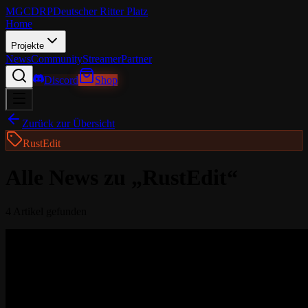
MGCDRP
Deutscher Ritter Platz
Home
Projekte
News
Community
Streamer
Partner
Discord
Shop
Zurück zur Übersicht
RustEdit
Alle News zu „
RustEdit
“
4
Artikel
gefunden