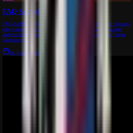
FAQ Sammlung zu Rust Edit
FAQ-SAMMLUNG ZU RUSTEDIT RustEdit Foren und Discords
gibt es einige, jedoch zumeist auf Englisch, was es dem ein oder
anderen Interessierten schwer macht, einen Einstieg in das Thema
Mapping zu…
06. Februar 2024