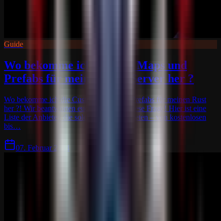
Guide
Wo bekomme ich Custom Maps und
Prefabs für meinen Rust Server her ?
Wo bekomme ich die Custom Maps und Prefabs für meinen Rust
her ?! Wir beantworten euch jetzt sofort diese Frage! Hier ist eine
Liste der Anbieter, die solche Dienste anbieten – von kostenlosen
bis…
07. Februar 2024