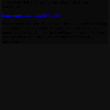
©
2026
MGCDRP - Deutscher Ritter Platz. Alle Rechte
vorbehalten.
Impressum
Datenschutz
AGB
Kontakt
Unsere Server Deutscher Ritter Platz stehen in keinerlei Verbindung
zu Facepunch Studios, Studio Wildcard, Iron Gate AB, Entrada
Interactive, Rockstar Games, The Fun Pimps, Samar Studio, Giants
Software und werden auch nicht von ihnen betrieben oder
unterstützt.