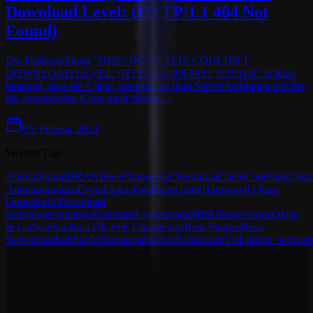
Download Level: (HTTP/1.1 404 Not
Found)
Die Fehlermeldung "DISCONNECTED: COULDN'T
DOWNLOAD LEVEL: (HTTP/1.1 404 NOT FOUND" in Rust
bedeutet, dass der Client, der sich mit dem Server verbinden möchte,
die angeforderte Karte nicht finden…
05. Februar 2024
Weitere Tags
Ankündigung
BRAN
Beee
Changelog
Chernarust
Client
Codefling
Comm
Ankündigungen
Event
Farkas
FastBurst
Guide
Harmony
IO Rust
Group
Kein Download
mehr
Koperrationen
Kostenlos
LosGranada
MJSU
News
Oxide
Oxide
& Carbon
Paul
Rust DE PvE Changelogs
Rust-Plugins
Rust-
Server
RustEdit
Server
Steenamaroo
Tool
Umod.org
VisEntities
_senyaa
b