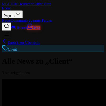
MGCDRP
Deutscher Ritter Platz
Home
Projekte
News
Community
Streamer
Partner
Discord
Shop
Zurück zur Übersicht
Client
Alle News zu „
Client
“
5
Artikel
gefunden