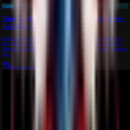
Guide
Rust verbietet die Nutzung von Reshade -
Failed to initialize - Reshade
Rust verbietet die Nutzung von Reshade Ab dem 13. Januar 2025
hat Rust die Nutzung von Reshade verboten. Wenn du versuchst,
Rust mit Reshade zu starten, wirst du den folgenden Fehler erhalten:
Du…
18. Januar 2025