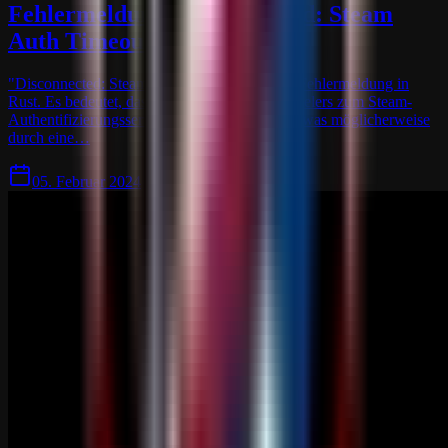
Fehlermeldung: Disconnected: Steam
Auth Timeout
"Disconnected: Steam Auth Timeout" ist eine Fehlermeldung in
Rust. Es bedeutet, dass die Verbindung des Spielers zum Steam-
Authentifizierungsserver unterbrochen wurde, was möglicherweise
durch eine…
05. Februar 2024