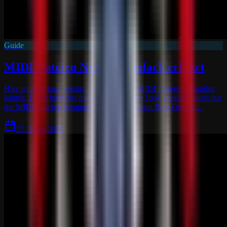
Guide
MIDI Dateien Nutzung einfach erklärt
Hier wird dir kurz erklärt, wie du ingame MIDI-Dateien abspielen
kannst. Dafür brauchst du kein zusätzliches Tool, sondern musst nur
die MIDI-Dateien herunterladen und in deinen Rust-Ordner…
27. März 2025