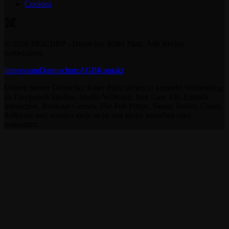
Cookies
©
2026
MGCDRP - Deutscher Ritter Platz. Alle Rechte
vorbehalten.
Impressum
Datenschutz
AGB
Kontakt
Unsere Server Deutscher Ritter Platz stehen in keinerlei Verbindung
zu Facepunch Studios, Studio Wildcard, Iron Gate AB, Entrada
Interactive, Rockstar Games, The Fun Pimps, Samar Studio, Giants
Software und werden auch nicht von ihnen betrieben oder
unterstützt.