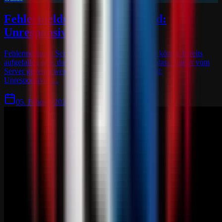
Fehlermeldung: Server Kicked:
Unresponsive
Fehlermeldung: Server Kicked: Unresponsive Es könnte bereits
aufgefallen sein, dass es gelegentlich vorkommt, dass Spieler vom
Server getrennt werden und die Meldung "Kicked:
Unresponsive"…
05. Februar 2024