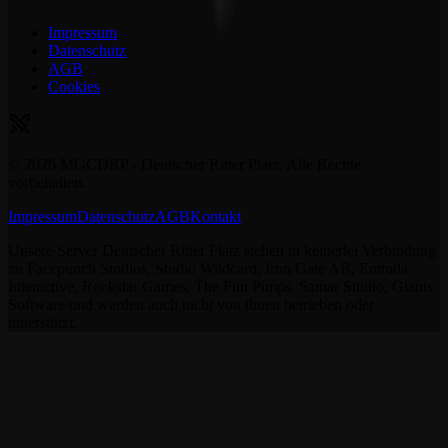
Impressum
Datenschutz
AGB
Cookies
©
2026
MGCDRP - Deutscher Ritter Platz. Alle Rechte
vorbehalten.
Impressum
Datenschutz
AGB
Kontakt
Unsere Server Deutscher Ritter Platz stehen in keinerlei Verbindung
zu Facepunch Studios, Studio Wildcard, Iron Gate AB, Entrada
Interactive, Rockstar Games, The Fun Pimps, Samar Studio, Giants
Software und werden auch nicht von ihnen betrieben oder
unterstützt.