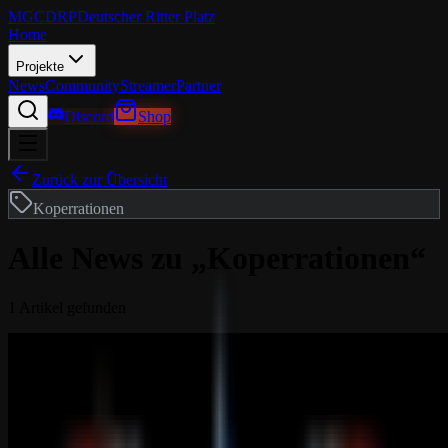
MGCDRP
Deutscher Ritter Platz
Home
Projekte
News
Community
Streamer
Partner
Discord
Shop
Zurück zur Übersicht
Koperrationen
Alle News zu „
Koperrationen
“
1
Artikel
gefunden