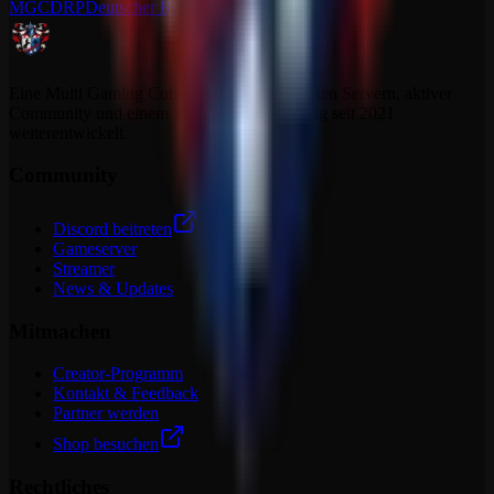
MGCDRP
Deutscher Ritter Platz
Eine Multi Gaming Community mit dedizierten Servern, aktiver
Community und einem Projekt, das sich stetig seit 2021
weiterentwickelt.
Community
Discord beitreten
Gameserver
Streamer
News & Updates
Mitmachen
Creator-Programm
Kontakt & Feedback
Partner werden
Shop besuchen
Rechtliches