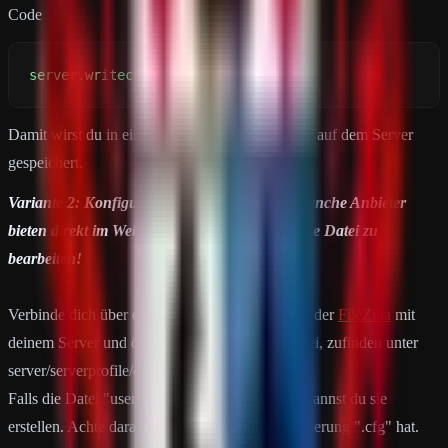
Code
server.writecfg
Damit wirst du in einer Datei namens "
user.cfg
" auf dem Server
gespeichert.
Variante 2: Konfigurationsdatei "user.cfg", manche Anbieter
bieten direkt im Webpanel die funktion an, diese Datei zu
bearbeiten!
Verbinde dich über ein FTP-Tool wie
WinSCP
oder
FileZilla
mit
deinem Server und öffne den Pfad bzw. die Datei, zufinden unter
server/serverprofile/cfg/users.cfg
Falls die Datei "users.cfg" nicht vorhanden ist, kannst du sie
erstellen. Achte darauf, dass die Datei die Erweiterung ".cfg" hat.