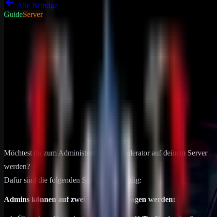
Alle Beiträge
Guide
Server
DRP Gameserver News
Allgemein
Wie werde ich Rust Admin von
meinem Rust Server
Möchtest du zum Administrator oder Moderator auf deinem Server
werden? Dafür sind die folgenden Schritte notwendig: Admins
können auf zwei Arten eingetragen werden: Über einen
Konsolenbefehl im "…
06. Februar 2024
2
min Lesezeit
Möchtest du zum Administrator oder Moderator auf deinem Server
werden?
Dafür sind die folgenden Schritte notwendig:
Admins können auf zwei Arten eingetragen werden: