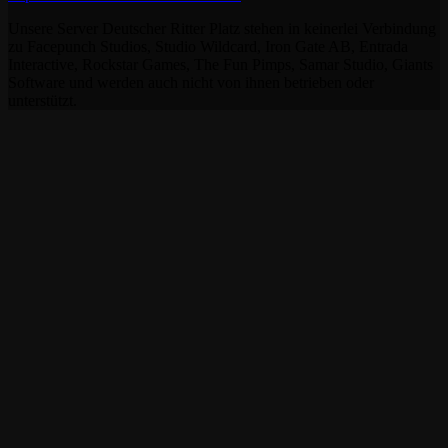
Unsere Server Deutscher Ritter Platz stehen in keinerlei Verbindung
zu Facepunch Studios, Studio Wildcard, Iron Gate AB, Entrada
Interactive, Rockstar Games, The Fun Pimps, Samar Studio, Giants
Software und werden auch nicht von ihnen betrieben oder
unterstützt.