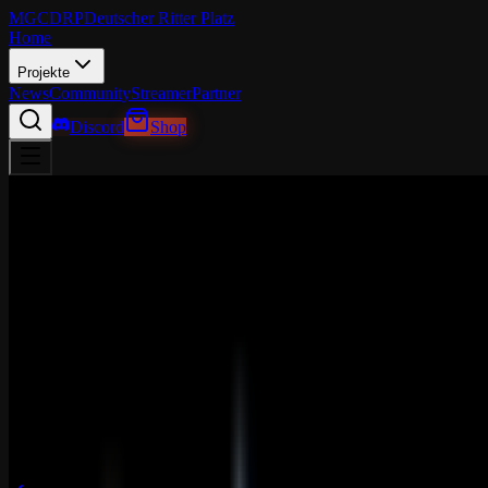
MGCDRP
Deutscher Ritter Platz
Home
Projekte
News
Community
Streamer
Partner
Discord
Shop