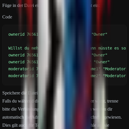
Füge in der Datei eine Zeile im folgenden Format ein:
Code
moderatorid 7656119811640002 "username2" "Moderator"
Speichere die Datei ab und schließe sie.
Falls du während dieses Zeitraums auf dem Server warst, trenne
bitte die Verbindung und tritt erneut bei. Dadurch werden dir
automatisch die Administrator- oder Moderatorrechte zugewiesen.
Dies gilt auch für Teammitglieder, wenn du Befehle auf sie