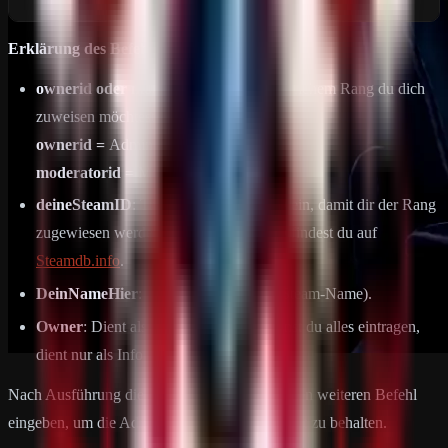
Erklärung des Befehls:
ownerid oder moderatorid
: Gibt an, welchem Rang du dich
zuweisen möchtest.
ownerid =
Administator
moderatorid =
Moderator
deineSteamID
: Trage hier die SteamID ein, damit dir der Rang
zugewiesen werden kann. Die SteamID findest du auf
Steamdb.info
.
DeinNameHier
: Dein Benutzername (Steam-Name).
Owner
: Dient als Information, hier kannst du alles eintragen,
dient nur als Info für dich.
Nach Ausführung dieses Befehls musst du einen weiteren Befehl
eingeben, um die Administratorrechte dauerhaft zu behalten.