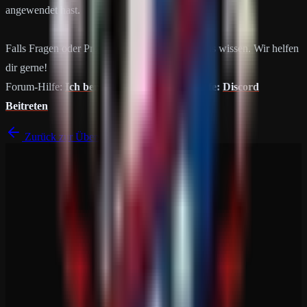
angewendet hast.
Falls Fragen oder Probleme auftreten, lass es uns wissen. Wir helfen
dir gerne!
Forum-Hilfe:
Ich benötige Hilfe
| Discord-Hilfe:
Discord
Beitreten
Zurück zur Übersicht