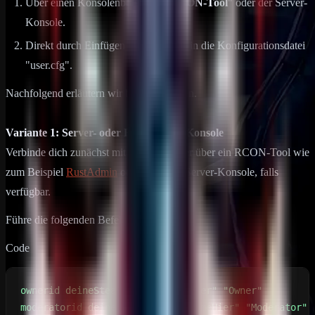
Über einen Konsolenbefehl im "
RCON-Tool
" oder der Server-
Konsole.
Direkt durch Einfügen eines Befehls in die Konfigurationsdatei
"user.cfg".
Nachfolgend erläutern wir beide Varianten.
Variante 1: Server- oder RCON-Tool-Konsole
Verbinde dich zunächst mit deinem Server über ein RCON-Tool wie
zum Beispiel
RustAdmin
oder öffne die Server-Konsole, falls
verfügbar.
Führe die folgenden Befehl aus
Code
moderatorid deineSteamID "DeinNameHier" "Moderator"