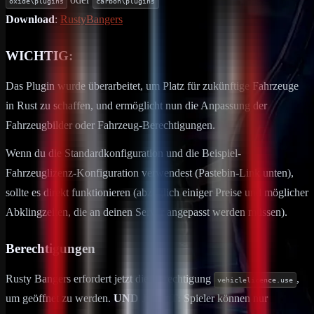
oxide\plugins
carbon\plugins
Download
:
RustyBangers
WICHTIG:
Das Plugin wurde überarbeitet, um Platz für zukünftige Fahrzeuge
in Rust zu schaffen, und ermöglicht nun die Anpassung der
Fahrzeugbilder oder Fahrzeug-Berechtigungen.
Wenn du die Standardkonfiguration und die Beispiel-
Fahrzeuglizenz-Konfiguration verwendest (Pastebin-Link unten),
sollte es direkt funktionieren (abzüglich einiger Preise und möglicher
Abklingzeiten, die an deinen Server angepasst werden müssen).
Berechtigungen
Rusty Bangers erfordert jetzt die Berechtigung
,
vehiclelicence.use
um geöffnet zu werden.
UND JETZT:
Spieler können nur