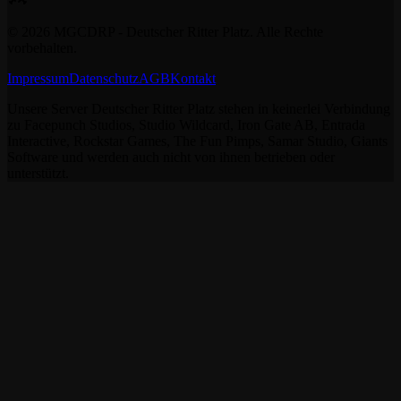
©
2026
MGCDRP - Deutscher Ritter Platz. Alle Rechte
vorbehalten.
Impressum
Datenschutz
AGB
Kontakt
Unsere Server Deutscher Ritter Platz stehen in keinerlei Verbindung
zu Facepunch Studios, Studio Wildcard, Iron Gate AB, Entrada
Interactive, Rockstar Games, The Fun Pimps, Samar Studio, Giants
Software und werden auch nicht von ihnen betrieben oder
unterstützt.