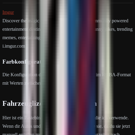
Imgur
Discover the magic of the internet at Imgur, a community powered
entertainment destination. Lift your spirits with funny jokes, trending
memes, entertaining…
i.imgur.com
Farbkonfiguration
Die Konfiguration der Schaltflächenfarbe erfolgt im RGBA-Format
mit Werten zwischen 0 und 1. Beispiele unten.
Fahrzeuglizenz-Konfiguration
Hier ist ein Pastebin-Link für die Konfiguration, die ich verwende.
Wenn dir Autos und Chassis fehlen, enthält diese sie, da du sie jetzt
manuell erstellen musst. (Setze Preise und Abklingzeiten nach