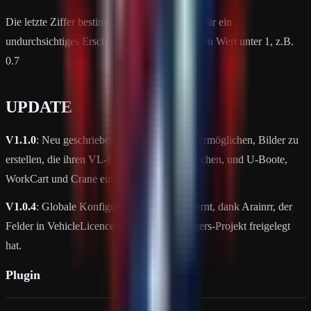
Die letzte Ziffer bestimmt den Alpha-Kanal. Für ein
undurchsichtiges Erscheinungsbild wähle einen Wert unter 1, z.B.
0.7
UPDATE
V1.1.0
: Neu geschrieben, um Benutzern zu ermöglichen, Bilder zu
erstellen, die ihren VL-Einstellungen entsprechen, und U-Boote,
WorkCart und Crane einzuschließen.
V1.0.4
: Globale Konfigurationssektion entfernt, dank Arainrr, der
Felder in VehicleLicence für das RustyBangers-Projekt freigelegt
hat.
Plugin