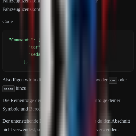
Fahrzeuglizenzkonfiguration. Zum Beispiel in der
Fahrzeuglizenzkonfiguration:
Code
      ],
Also fügen wir in die Liste für RustyBangers entweder
oder
car
hinzu.
sedan
Die Reihenfolge der Befehlsliste muss die Reihenfolge deiner
Symbole und Berechtigungen sein.
Der untenstehende Link ist ein leeres Bild. Wenn du den Abschnitt
nicht verwendest, schlage ich vor, dieses Bild zu verwenden: