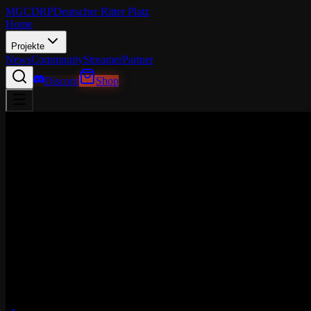
MGCDRP
Deutscher Ritter Platz
Home
Projekte
News
Community
Streamer
Partner
Discord
Shop