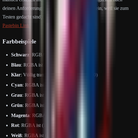
deinen Anforderungen, meine könnten seltsam sein, weil sie zum
Testen gedacht sind):
Pastebin Link
Farbbeispiele
Schwarz
: RGBA ist (0 0 0 1)
Blau
: RGBA ist (0 0 1 1)
Klar
: Völlig transparent. RGBA ist (0 0 0 0)
Cyan
: RGBA ist (0 1 1 1)
Grau
: RGBA ist (0.5 0.5 0.5 1)
Grün
: RGBA ist (0 1 0 1)
Magenta
: RGBA ist (1 0 1 1)
Rot
: RGBA ist (1 0 0 1)
Weiß
: RGBA ist (1 1 1 1)