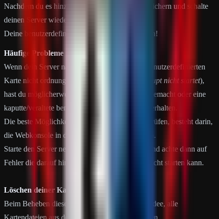
Nachdem du es hinzugefügt hast, klicke auf Speichern und schalte
deinen Server wieder ein.
Deine benutzerdefinierte Karte wird jetzt geladen!
Häufige Probleme
Wenn dein Server nach der Installation deiner benutzerdefinierten
Karte nicht ordnungsgemäß startet (
oder überhaupt nicht startet
),
hast du möglicherweise irgendwo einen Fehler gemacht oder eine
kaputte/veraltete benutzerdefinierte Kartendatei erhalten.
Die beste Möglichkeit, diese Probleme zu überprüfen, besteht darin,
die Webkonsole in deinem Panel, Tool zu öffnen.
Starte den Server neu, um ihn erneut zu laden, und achte dann auf
Fehler die darauf hindeuten warum der Server nicht starten kann.
Löschen deiner Kartendateien
Beim Beheben dieser Probleme ist es eine gute Idee, alle
Kartendateien aus deinem Dateisystem zu löschen.