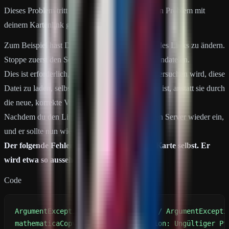
Dieses Problem tritt in der Regel auf, wenn es ein Problem mit
deinem Kartenlink gibt.
Zum Beispiel hast Du vergessen, den dl=0-Teil des Links zu ändern.
Stoppe zuerst den Server und lösche deine Kartendateien.
Dies ist erforderlich, weil der Server weiterhin versuchen wird, diese
Datei zu laden, selbst wenn sie im System falsch ist, anstatt sie durch
die neue, korrekte Version zu ersetzen.
Nachdem du den Link korrigiert hast, schalte den Server wieder ein,
und er sollte nun wie erwartet starten.
Der folgende Fehler ist ein Problem mit der Karte selbst. Er
wird etwa so aussehen:
Code