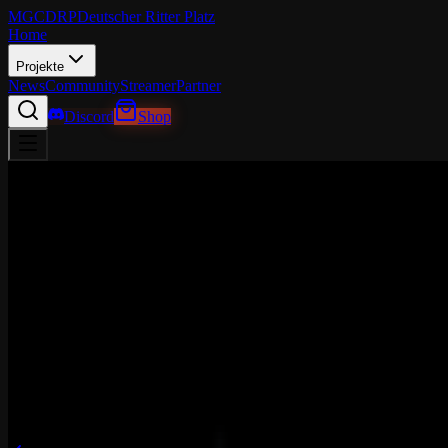
MGCDRP
Deutscher Ritter Platz
Home
Projekte
News
Community
Streamer
Partner
Discord
Shop