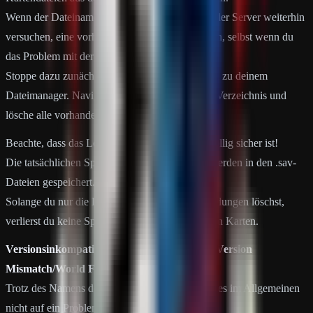
Wenn der Dateiname nicht geändert wird, wird der Server weiterhin
versuchen, eine vorhandene Kartendatei zu laden, selbst wenn du
das Problem mit der Datei behoben hast.
Stoppe dazu zunächst den Server und gehe dann zu deinem
Dateimanager. Navigiere zum /server/myserver-Verzeichnis und
lösche alle vorhandenen .map-Dateien.
Beachte, dass das Löschen von .map-Dateien völlig sicher ist!
Die tatsächlichen Speicherungen deiner Karte werden in den .sav-
Dateien gespeichert.
Solange du nur die Dateien mit der richtigen Endungen löschst,
verlierst du keine Speicherdaten auf vorhandenen Karten.
Versionsinkompatibilität/Weltdatei veraltet / Version
Mismatch/World File Outdated
Trotz des Namens des Fehlerprotokolls deutet dies im Allgemeinen
nicht auf ein Problem mit der Karte selbst hin.