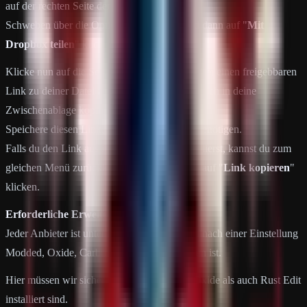
auf der rechten Seite der Datei aussieht.
Schweben über die Option "
Freigeben
" und dann auf "
Mit
Dropbox teilen
" klicken.
Klicke nun auf die Schaltfläche "
Erstellen
", um einen freigebbaren
Link zu deiner Datei zu erstellen, der automatisch in deine
Zwischenablage kopiert wird.
Speichere diesen Link, wir werden ihn bald benötigen.
Falls du den Link aus irgendeinem Grund verlierst, kannst du zum
gleichen Menü zurückkehren und stattdessen auf "
Link kopieren
"
klicken.
Erforderliche Erweiterungen installieren
Jeder Anbieter ist unterschiedlich, aber schau nach einer Einstellung
Modded, Oxide, Carbon, Rust Edit vorhanden ist.
Hier müssen wir sicherstellen, dass sowohl Oxide als auch Rust Edit
installiert sind.