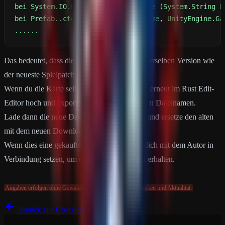
......
Das bedeutet, dass die Kartendatei nicht auf derselben Version wie
der neueste Spielpatch generiert wurde.
Wenn du die Karte selbst erstellt hast, lade sie erneut im Rust Edit-
Editor hoch und exportiere sie mit einem neuen Dateinamen.
Lade dann die neue Datei bei Dropbox hoch und ersetze den alten
mit dem neuen Download-Link.
Wenn dies eine gekaufte Karte ist, musst du dich mit dem Autor in
Verbindung setzen, um die neuen Dateien zu erhalten.
Angaben erfolgen ohne Gewähr auf Vollständigkeit, Richtigkeit und Aktualität.
Zurück zur Übersicht