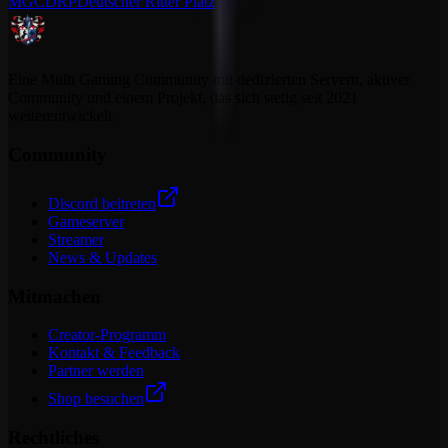
MGCDRP
Deutscher Ritter Platz
Eine Multi Gaming Community mit dedizierten Servern, aktiver
Community und einem Projekt, das sich stetig seit 2021
weiterentwickelt.
Community
Discord beitreten
Gameserver
Streamer
News & Updates
Mitmachen
Creator-Programm
Kontakt & Feedback
Partner werden
Shop besuchen
Rechtliches