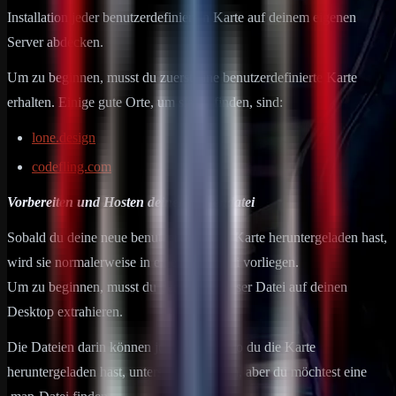
Installation jeder benutzerdefinierten Karte auf deinem eigenen
Server abdecken.
Um zu beginnen, musst du zuerst eine benutzerdefinierte Karte
erhalten. Einige gute Orte, um sie zu finden, sind:
lone.design
codefling.com
Vorbereiten und Hosten deiner Kartendatei
Sobald du deine neue benutzerdefinierte Karte heruntergeladen hast,
wird sie normalerweise in einer .zip-Datei vorliegen.
Um zu beginnen, musst du den Inhalt dieser Datei auf deinen
Desktop extrahieren.
Die Dateien darin können je nachdem, wo du die Karte
heruntergeladen hast, unterschiedlich sein, aber du möchtest eine