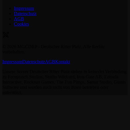
Impressum
Datenschutz
AGB
Cookies
©
2026
MGCDRP - Deutscher Ritter Platz. Alle Rechte
vorbehalten.
Impressum
Datenschutz
AGB
Kontakt
Unsere Server Deutscher Ritter Platz stehen in keinerlei Verbindung
zu Facepunch Studios, Studio Wildcard, Iron Gate AB, Entrada
Interactive, Rockstar Games, The Fun Pimps, Samar Studio, Giants
Software und werden auch nicht von ihnen betrieben oder
unterstützt.