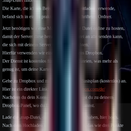
.map-Datei finden.
Die Karte, die ich als Beispiel in diesem Leitfaden verwende,
befand sich in einem praktischerweise beschrifteten Ordner.
Jetzt benötigen wir eine Möglichkeit, diese Datei online zu hosten,
damit der Server diese herunterladbare Datei an alle senden kann,
die sich mit deinem Server verbinden möchten.
Hierfür verwenden wir einen Dienst namens Dropbox.
Der Dienst ist kostenlos für bis zu 2 GB Dateien, was mehr als
genug ist, um deine Kartendatei zu hosten.
Gehe zu Dropbox und melde dich für den Basisplan (kostenlos) an.
Hier ist ein direkter Link:
https://www.dropbox.com/de/
Nachdem du dein Konto erstellt hast, gelangst du zu deinem
Dropbox-Panel, wo du Dateien hochladen kannst.
Lade die .map-Datei, die wir zuvor gefunden haben, hier hoch.
Nach dem Hochladen klicke auf das Symbol, das wie drei Punkte