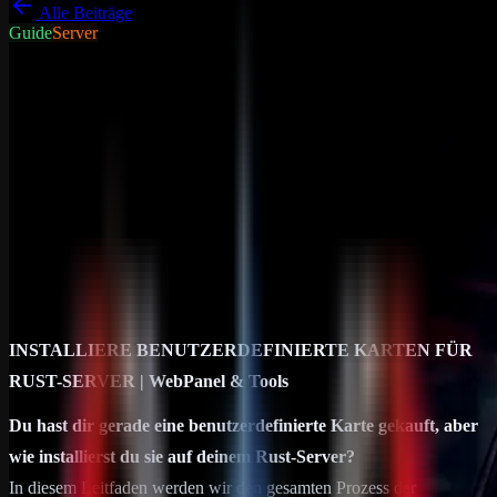
Alle Beiträge
Guide
Server
DRP Gameserver News
Allgemein
Rust benutzerdefinierte Karte
Installieren
INSTALLIERE BENUTZERDEFINIERTE KARTEN FÜR
RUST-SERVER | WebPanel & Tools Du hast dir gerade eine
benutzerdefinierte Karte gekauft, aber wie installierst du sie auf
deinem Rust-Server? In diesem…
02. März 2024
4
min Lesezeit
INSTALLIERE BENUTZERDEFINIERTE KARTEN FÜR
RUST-SERVER | WebPanel & Tools
Du hast dir gerade eine benutzerdefinierte Karte gekauft, aber
wie installierst du sie auf deinem Rust-Server?
In diesem Leitfaden werden wir den gesamten Prozess der