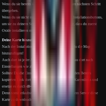
Wenn du sie bereits installiert hast, kannst du zum nächsten Schritt
übergehen.
Wenn du sie nicht installiert hast, klicke auf die Installationsbuttons,
um sie zu deinem Server hinzuzufügen. Beachte, dass du zuerst
Oxide installieren musst.
Deine Karte hinzufügen
Nach der Installation der Erweiterungen kannst du die Map
hinzuzufügen!
Auch dort ist jeder Anbieter Unterschiedlich, schau dort nach
Einstellungen wie zb. Custom Map
Solltest Du die Einstllkung gefunden habe, füge den Bereits
kopierten Link dort ein, suche nach
dl=0
deines Kartenlinks und
ersetze es durch
dl=1
.
Denn somit erlaubst Du dem Spieler aber auch dem Server diese
Karte zu downloaden.