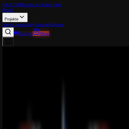
MGCDRP
Deutscher Ritter Platz
Home
Projekte
News
Community
Streamer
Partner
Discord
Shop