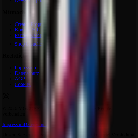
News & Updates
Mitmachen
Creator-Programm
Kontakt & Feedback
Partner werden
Shop besuchen
Rechtliches
Impressum
Datenschutz
AGB
Cookies
©
2026
MGCDRP - Deutscher Ritter Platz. Alle Rechte
vorbehalten.
Impressum
Datenschutz
AGB
Kontakt
Unsere Server Deutscher Ritter Platz stehen in keinerlei Verbindung