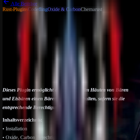
Alle Beiträge
Rust-Plugins
Codefling
Oxide & Carbon
Chernarust
Tutorials - Tipps
& Tricks
Allgemein
RugSkinner
Dieses Plugin ermöglicht es Spielern, beim Häuten von Bären und
Eisbären einen Bärenteppich zu erhalten, sofern sie die
entsprechende Berechtigung besitzen. Inhaltsverzeichnis: •
Installation •…
23. Juni 2024
1
min Lesezeit
Dieses Plugin ermöglicht es Spielern, beim Häuten von Bären
und Eisbären einen Bärenteppich zu erhalten, sofern sie die
entsprechende Berechtigung besitzen.
Inhaltsverzeichnis:
• Installation
• Oxide, Carbon Berechtigung