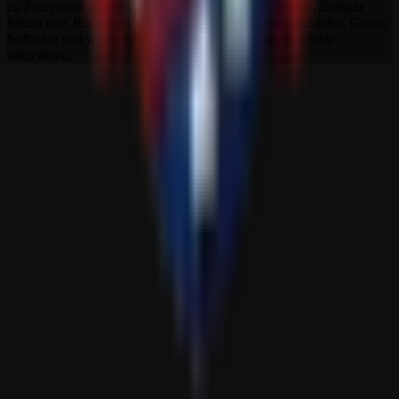
zu Facepunch Studios, Studio Wildcard, Iron Gate AB, Entrada
Interactive, Rockstar Games, The Fun Pimps, Samar Studio, Giants
Software und werden auch nicht von ihnen betrieben oder
unterstützt.