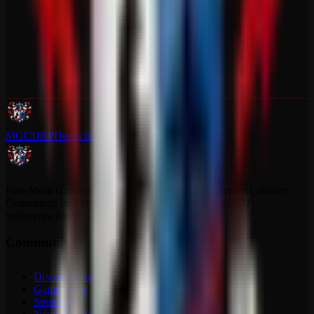
MGCDRP
Deutscher Ritter Platz
Eine Multi Gaming Community mit dedizierten Servern, aktiver
Community und einem Projekt, das sich stetig seit 2021
weiterentwickelt.
Community
Discord beitreten
Gameserver
Streamer