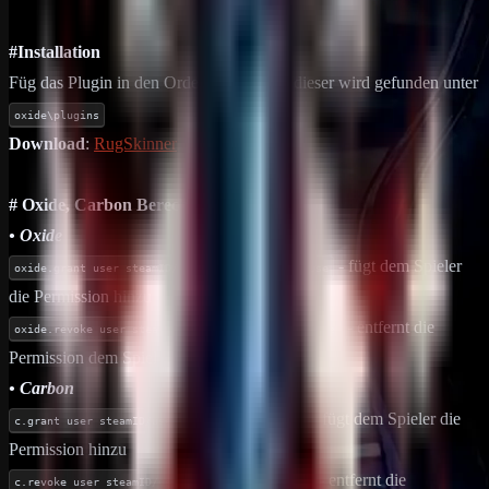
#Installation
Füg das Plugin in den Order Plugins ein, dieser wird gefunden unter
oxide\plugins
Download
:
RugSkinner
# Oxide, Carbon Berechtigung
• Oxide
- fügt dem Spieler
oxide.grant user steamID/username rugskinner.use
die Permission hinzu
- entfernt die
oxide.revoke user steamID/username rugskinner.use
Permission dem Spieler
• Carbon
- fügt dem Spieler die
c.grant user steamID/username rugskinner.use
Permission hinzu
- entfernt die
c.revoke user steamID/username rugskinner.use