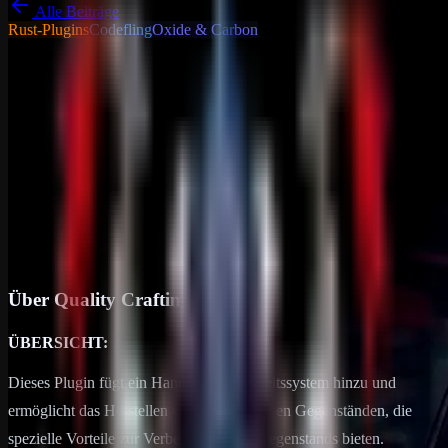
Alle Beiträge
Rust-Plugins
Codefling
Oxide & Carbon
Tutorials - Tipps &
Tricks
Allgemein
Quality Crafting
Über Quality Crafting ÜBERSICHT: Dieses Plugin fügt ein
Handwerksfertigkeitssystem hinzu und ermöglicht das Herstellen
von höherwertigen Gegenständen, die spezielle Vorteile zur
Verbesserung des…
25. Juni 2024
1
min Lesezeit
Über Quality Crafting
ÜBERSICHT:
Dieses Plugin fügt ein Handwerksfertigkeitssystem hinzu und
ermöglicht das Herstellen von höherwertigen Gegenständen, die
spezielle Vorteile zur Verbesserung des Gegenstands bieten.