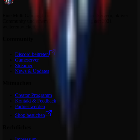
Eine Multi Gaming Community mit dedizierten Servern, aktiver
Community und einem Projekt, das sich stetig seit 2021
weiterentwickelt.
Community
Discord beitreten
Gameserver
Streamer
News & Updates
Mitmachen
Creator-Programm
Kontakt & Feedback
Partner werden
Shop besuchen
Rechtliches
Impressum