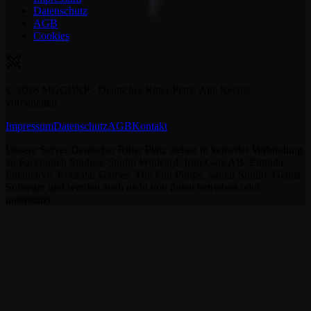
Datenschutz
AGB
Cookies
©
2026
MGCDRP - Deutscher Ritter Platz. Alle Rechte
vorbehalten.
Impressum
Datenschutz
AGB
Kontakt
Unsere Server Deutscher Ritter Platz stehen in keinerlei Verbindung
zu Facepunch Studios, Studio Wildcard, Iron Gate AB, Entrada
Interactive, Rockstar Games, The Fun Pimps, Samar Studio, Giants
Software und werden auch nicht von ihnen betrieben oder
unterstützt.