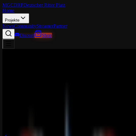
MGCDRP
Deutscher Ritter Platz
Home
Projekte
News
Community
Streamer
Partner
Discord
Shop