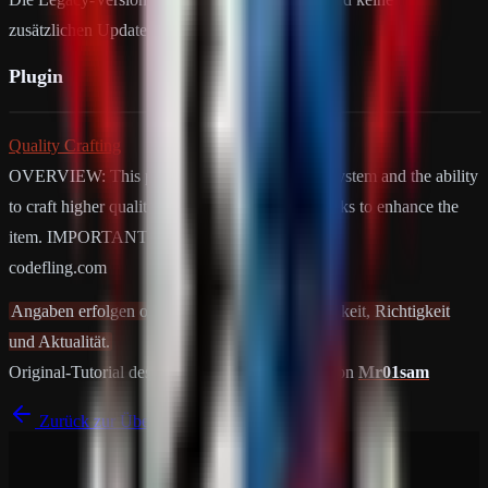
zusätzlichen Updates erhalten.
Plugin
Quality Crafting
OVERVIEW: This plugin adds a crafting skill system and the ability
to craft higher quality items that have special perks to enhance the
item. IMPORTANT!!!:…
codefling.com
Angaben erfolgen ohne Gewähr auf Vollständigkeit, Richtigkeit
und Aktualität.
Original-Tutorial des Plugins
Quality Crafting
von
Mr01sam
Zurück zur Übersicht