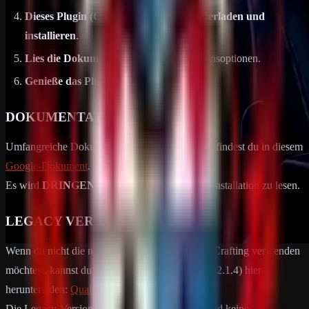
Dieses Plugin (Quality Crafting) herunterladen und
installieren
.
Lies die Dokumentation
für Konfigurationsoptionen.
Genieße das Plugin
🙂
DOKUMENTATION:
Umfangreiche Dokumentation für dieses Plugin findest du in diesem
Google-Dokument
.
Es wird
DRINGEND
empfohlen, dies vor der Installation zu lesen.
LEGACY VERSION:
Wenn du nicht die neueste Version von Quality Crafting verwenden
möchtest, kannst du weiterhin die alte Version (v2.1.4) hier
herunterladen:
Quality Crafting v2.1.4
Die Legacy-Version ist
AS IS
verfügbar und wird keine