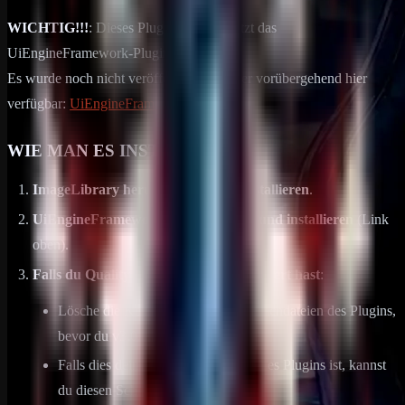
WICHTIG!!!
: Dieses Plugin erfordert jetzt das
UiEngineFramework-Plugin.
Es wurde noch nicht veröffentlicht, ist aber vorübergehend hier
verfügbar:
UiEngineFramework.cs
WIE MAN ES INSTALLIERT:
ImageLibrary herunterladen und installieren
.
UiEngineFramework herunterladen und installieren
(Link
oben).
Falls du Quality Crafting bereits installiert hast
:
Lösche die Konfigurations- und Sprachdateien des Plugins,
bevor du v3.0.0 installierst.
Falls dies deine erste Installation dieses Plugins ist, kannst
du diesen Schritt überspringen!