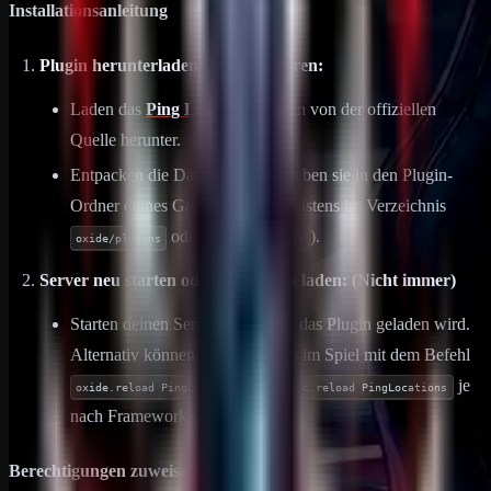
Installationsanleitung
Plugin herunterladen und installieren:
Laden das
Ping Locations
Plugin von der offiziellen
Quelle herunter.
Entpacken die Datei und verschieben sie in den Plugin-
Ordner deines Game-Servers (meistens im Verzeichnis
oder
).
oxide/plugins
carbon/plugins
Server neu starten oder das Plugin laden: (Nicht immer)
Starten deinen Server neu, damit das Plugin geladen wird.
Alternativ können Sie das Plugin im Spiel mit dem Befehl
(oder
je
oxide.reload PingLocations
c.reload PingLocations
nach Framework) laden.
Berechtigungen zuweisen