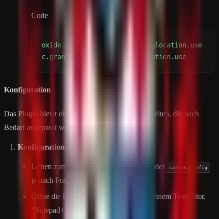
Code
c.grant user steamid pinglocation.use
Konfiguration
Das Plugin bietet einige Konfigurationsmöglichkeiten, die nach
Bedarf angepasst werden können:
Konfigurationsdatei bearbeiten:
Gehen zum Verzeichnis
(oder
oxide/config
carbon/config
je nach Framework).
Öffne die Datei
mit einem Texteditor.
PingLocations.json
(Notepad++)