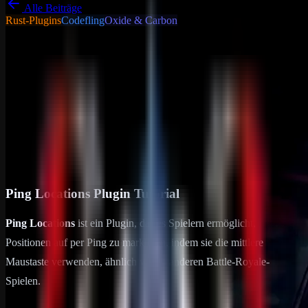
Alle Beiträge
Rust-Plugins
Codefling
Oxide & Carbon
Tutorials - Tipps &
Tricks
Allgemein
Ping Locations
Ping Locations Plugin Tutorial Ping Locations ist ein Plugin, das es
Spielern ermöglicht, Positionen auf per Ping zu markieren, indem sie
die mittlere Maustaste verwenden, ähnlich wie in anderen…
29. August 2024
2
min Lesezeit
Ping Locations Plugin Tutorial
Ping Locations
ist ein Plugin, das es Spielern ermöglicht,
Positionen auf per Ping zu markieren, indem sie die mittlere
Maustaste verwenden, ähnlich wie in anderen Battle-Royale-
Spielen.