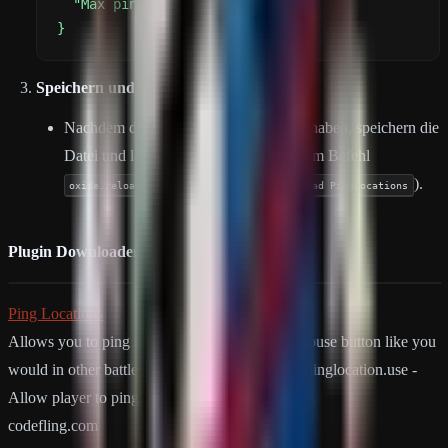
}
Speichern und Server neu laden:
Nachdem die Konfiguration angepasst haben, speichern die
Datei und lade das Plugin erneut mit dem Befehl
(oder
).
oxide.reload PingLocations
c.reload PingLocations
Plugin Downloaden:
Ping Locations
Allows you to ping location using the middle mouse button like you
would in other battle royal games. Permissions pinglocation.use -
Allow player to ping…
codefling.com