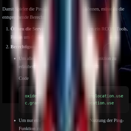
Damit Spieler die Ping-Funktion verwenden können, müsst du die
entsprechende Berechtigung zuweisen:
Öffnen die Server-Konsole
oder verwenden ein RCON-Tools,
Plugin um die Berechtigung zu erteilen.
Berechtigung erteilen:
Um allen Spielern die Nutzung der Ping-Funktion zu
erlauben, verwenden den folgenden Befehl:
Code
c.grant group default pinglocation.use
Um nur einem bestimmten Spieler die Nutzung der Ping-
Funktion zu erlauben, verwende: