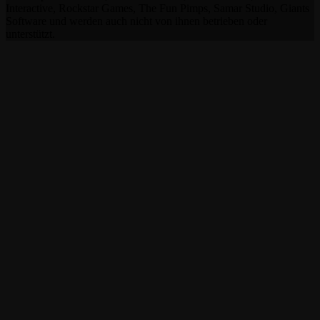
Interactive, Rockstar Games, The Fun Pimps, Samar Studio, Giants
Software und werden auch nicht von ihnen betrieben oder
unterstützt.