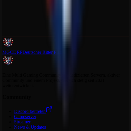
MGCDRP
Deutscher Ritter Platz
Eine Multi Gaming Community mit dedizierten Servern, aktiver
Community und einem Projekt, das sich stetig seit 2021
weiterentwickelt.
Community
Discord beitreten
Gameserver
Streamer
News & Updates