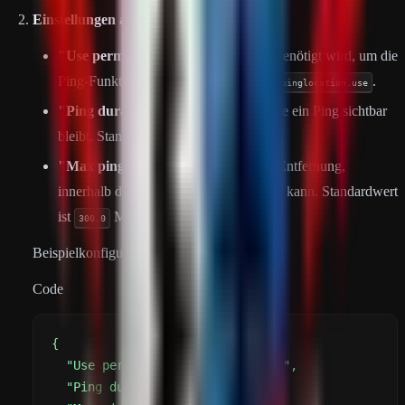
Einstellungen anpassen:
"Use perms":
Die Berechtigung, die benötigt wird, um die
Ping-Funktion zu nutzen. Standard ist
.
pinglocation.use
"Ping duration":
Die Dauer, wie lange ein Ping sichtbar
bleibt. Standardwert ist
Sekunden.
2.0
"Max ping distance":
Die maximale Entfernung,
innerhalb derer ein Ping gesetzt werden kann. Standardwert
ist
Meter.
300.0
Beispielkonfiguration:
Code