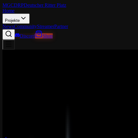
MGCDRP
Deutscher Ritter Platz
Home
Projekte
News
Community
Streamer
Partner
Discord
Shop