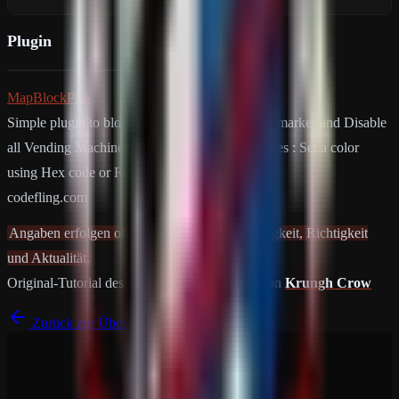
Plugin
MapBlockPlus
Simple plugin to block map with a colored map marker and Disable
all Vending Machines from broadcasting. Features : Set a color
using Hex code or Rust colors…
codefling.com
Angaben erfolgen ohne Gewähr auf Vollständigkeit, Richtigkeit
und Aktualität.
Original-Tutorial des Plugins
MapBlockPlus
von
Krungh Crow
Zurück zur Übersicht