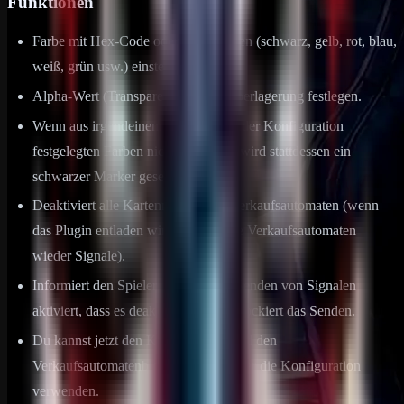
Funktionen
Farbe mit Hex-Code oder Rust-Farben (schwarz, gelb, rot, blau,
weiß, grün usw.) einstellen.
Alpha-Wert (Transparenz) für die Überlagerung festlegen.
Wenn aus irgendeinem Grund die in der Konfiguration
festgelegten Farben nicht existieren, wird stattdessen ein
schwarzer Marker gesetzt.
Deaktiviert alle Kartenmarker von Verkaufsautomaten (wenn
das Plugin entladen wird, senden alle Verkaufsautomaten
wieder Signale).
Informiert den Spieler, wenn er das Senden von Signalen
aktiviert, dass es deaktiviert ist und blockiert das Senden.
Du kannst jetzt den Kartenblocker und den
Verkaufsautomatenblocker separat über die Konfiguration
verwenden.