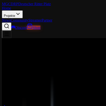
MGCDRP
Deutscher Ritter Platz
Home
Projekte
News
Community
Streamer
Partner
Discord
Shop