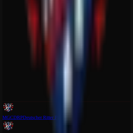
MGCDRP
Deutscher Ritter Platz