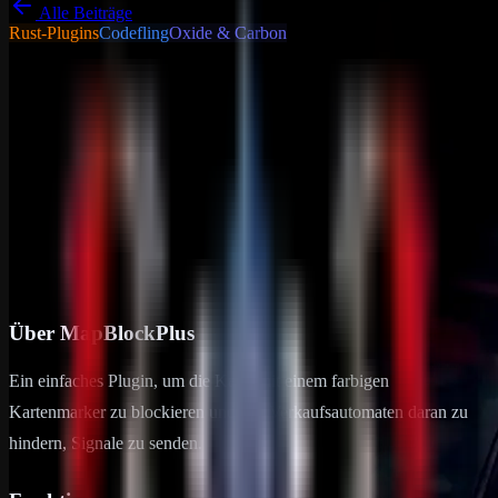
Alle Beiträge
Rust-Plugins
Codefling
Oxide & Carbon
Tutorials - Tipps &
Tricks
Allgemein
MapBlockPlus
Über MapBlockPlus Ein einfaches Plugin, um die Karte mit einem
farbigen Kartenmarker zu blockieren und alle Verkaufsautomaten
daran zu hindern, Signale zu senden. Funktionen Farbe mit Hex-
Code oder…
26. Juni 2024
2
min Lesezeit
Über MapBlockPlus
Ein einfaches Plugin, um die Karte mit einem farbigen
Kartenmarker zu blockieren und alle Verkaufsautomaten daran zu
hindern, Signale zu senden.