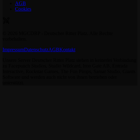
AGB
Cookies
©
2026
MGCDRP - Deutscher Ritter Platz. Alle Rechte
vorbehalten.
Impressum
Datenschutz
AGB
Kontakt
Unsere Server Deutscher Ritter Platz stehen in keinerlei Verbindung
zu Facepunch Studios, Studio Wildcard, Iron Gate AB, Entrada
Interactive, Rockstar Games, The Fun Pimps, Samar Studio, Giants
Software und werden auch nicht von ihnen betrieben oder
unterstützt.