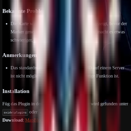
Bekannte Probleme
Die Karte wird immer kurzzeitig von Rust angezeigt, bevor der
Marker generiert wird. Das Setzen einer Farbe macht es etwas
schwieriger, die Karte zu sehen.
Anmerkungen
Das standardmäßige Deaktivieren des HUD auf einem Server
ist nicht möglich, da dies nur eine clientseitige Funktion ist.
Installation
Füg das Plugin in den Order Plugins ein, dieser wird gefunden unter
oder
oxide\plugins
carbon\plugins
Download
:
MapBlockPlus