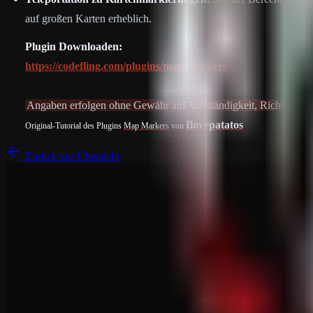
auf großen Karten erheblich.
Plugin Downloaden:
https://codefling.com/plugins/map-markers
Angaben erfolgen ohne Gewähr auf Vollständigkeit, Richtigkeit u
Ilovepatatos
Original-Tutorial des Plugins
Map Markers
von
Zurück zur Übersicht