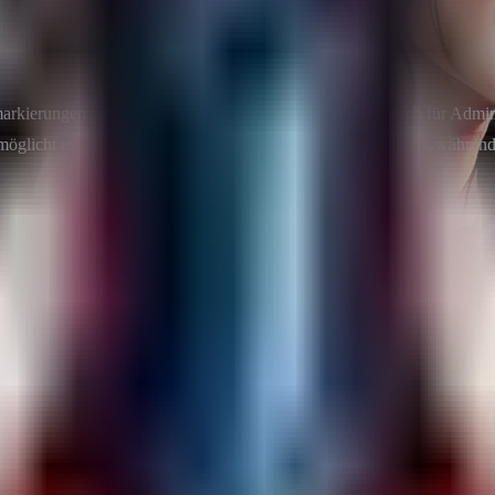
markierungen auf der Karte entfernt. Es ist besonders hilfreich für Adm
möglicht es dir, direkt zu Kartenmarkierungen zu teleportieren, während 
runter.
ner deines Game-Servers (normalerweise im Verzeichnis
o
oxide/plugins
v kannst du das Plugin im Spiel mit dem Befehl
(
oxide.reload MapMarkers