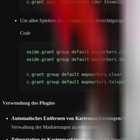
c.grant user [Spielername oder SteamID] mapma
Um allen Spielern einer Gruppe diese Berechtigungen zu erte
Code
c.grant group default mapmarkers.teleport
Verwendung des Plugins
Automatisches Entfernen von Kartenmarkierungen:
Sobald 
Verwaltung der Markierungen zu erleichtern.
Teleportation zu Kartenmarkierungen:
Mit der Berechtigung