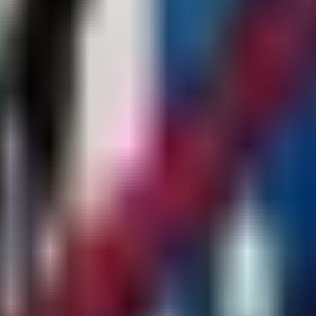
mapmarkers.teleport
nd Aktualität.