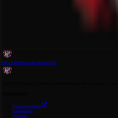
MGCDRP
Deutscher Ritter Platz
Eine Multi Gaming Community mit dedizierten Servern, aktiver Commun
Community
Discord beitreten
Gameserver
Streamer