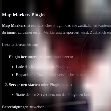
29. August 2024
1
min Lesezeit
Map Markers Plugin
Map Markers
ist ein nützliches Plugin, das alle zusätzlichen Karten
du immer zu deiner ersten Markierung teleportiert wirst. Zusätzlich er
Installationsanleitung
Plugin herunterladen und installieren:
Lade das
Map Markers
Plugin von der offiziellen Quelle he
Entpacke die Dateien und verschiebe sie in den Plugin-Ord
Server neu starten oder Plugin laden:
Starte deinen Server neu, um das Plugin zu laden. Alternati
Berechtigungen zuweisen