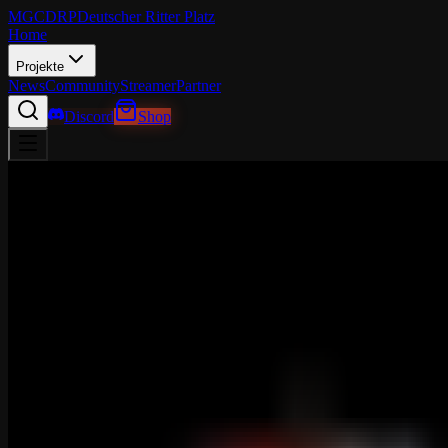
MGCDRP
Deutscher Ritter Platz
Home
Projekte
News
Community
Streamer
Partner
Discord
Shop