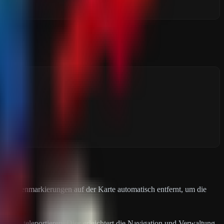
hen Kartenmarkierungen auf der Karte automatisch entfernt, um die
ierung teleportieren. Dies erleichtert die Navigation und Verwaltung