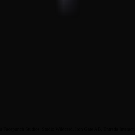
 zu Facepunch Studios, Studio Wildcard, Iron Gate AB, Entrada Intera