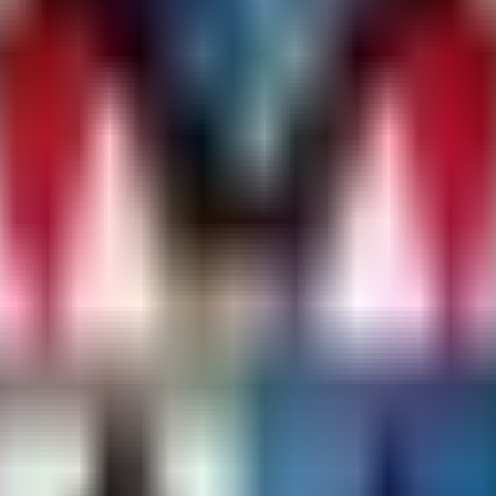
te Berechtigungen vergeben:
e Berechtigungen zu vergeben.
g von Kartenmarkierungen zu nutzen, vergib die Berechtigung:
rkers.clear
 teleportieren, vergib die Berechtigung: