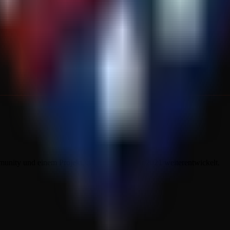
ity und einem Projekt, das sich stetig seit 2021 weiterentwickelt.