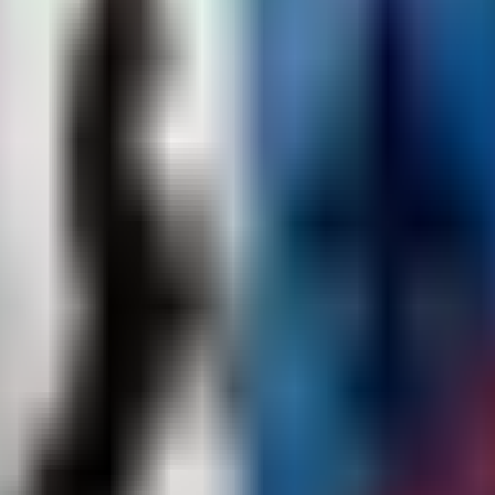
rkers.teleport
ilen, kannst du auch:
die Berechtigung
erteilt wurde, werden alle zusätzlic
mapmarkers.clear
kannst du dich direkt zu einer gesetzten Kartenmark