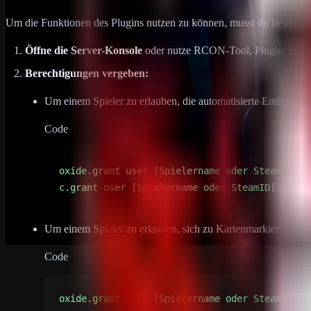
Um die Funktionen des Plugins nutzen zu können, musst du bestimm
Öffne die Server-Konsole
oder nutze RCON-Tool, Plugin, um di
Berechtigungen vergeben:
Um einem Spieler zu erlauben, die automatisierte Entfernun
Code
c.grant user [Spielername oder SteamID] mapma
Um einem Spieler zu erlauben, sich zu Kartenmarkierungen zu
Code