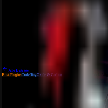
Alle Beiträge
Rust-Plugins
Codefling
Oxide & Carbon
Tutorials - Tipps & Tricks
All
Map Markers
Map Markers Plugin Map Markers ist ein nützliches Plugin, das alle z