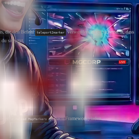
ins, die den Befehl
verwenden, da es sicherstellt, dass
teleport2marker
du sie setzt.
der
).
carbon/plugins
oder
je nach Framework) laden.
c.reload MapMarkers