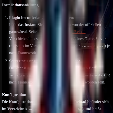
Installationsanleitung
Plugin herunterladen und installieren:
Lade das
Instant Siege Reload
Plugin von der offiziellen
game4freak Seite herunter:
Instant Siege Reload
Verschiebe die .cs in den Plugin-Ordner deines Game-Servers
(meistens im Verzeichnis
oder
) je
oxide/plugins
carbon/plugins
nach Framework.
Server neu starten oder das Plugin laden:
Du k
annst das Plugin im Spiel mit dem Consolen Befehl
(oder
je
oxide.load InstantSiegeReload
c.load InstantSiegeReload
nach Framework) laden, sollte es nicht geladen worden sein.
Konfiguration
Die Konfigurationsdatei von
Instant Siege Reload
befindet sich
im Verzeichnis
(oder
) und heißt
oxide/config
carbon/config