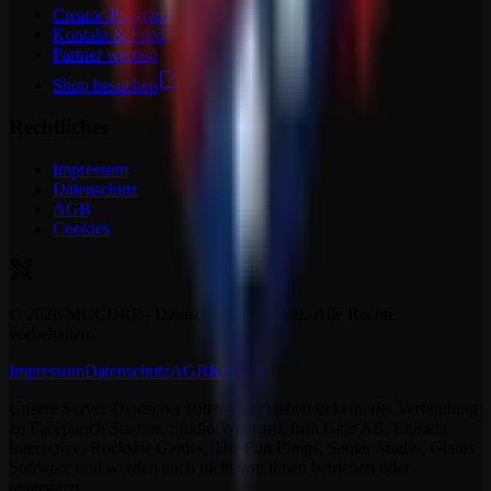
Creator-Programm
Kontakt & Feedback
Partner werden
Shop besuchen
Rechtliches
Impressum
Datenschutz
AGB
Cookies
©
2026
MGCDRP - Deutscher Ritter Platz. Alle Rechte
vorbehalten.
Impressum
Datenschutz
AGB
Kontakt
Unsere Server Deutscher Ritter Platz stehen in keinerlei Verbindung
zu Facepunch Studios, Studio Wildcard, Iron Gate AB, Entrada
Interactive, Rockstar Games, The Fun Pimps, Samar Studio, Giants
Software und werden auch nicht von ihnen betrieben oder
unterstützt.