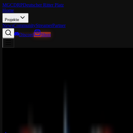
MGCDRP
Deutscher Ritter Platz
Home
Projekte
News
Community
Streamer
Partner
Discord
Shop