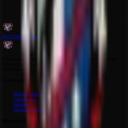
MGCDRP
Deutscher Ritter Platz
Eine Multi Gaming Community mit dedizierten Servern, aktiver
Community und einem Projekt, das sich stetig seit 2021
weiterentwickelt.
Community
Discord beitreten
Gameserver
Streamer
News & Updates
Mitmachen