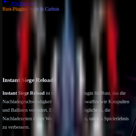
Alle Beiträge
Rust-Plugins
Oxide & Carbon
Tutorials - Tipps & Tricks
Allgemein
Instant Siege Reload
Instant Siege Reload Instant Siege Reload ist ein praktisches Plugin
für Rust, das die Nachladegeschwindigkeit von Belagerungswaffen
wie Katapulten und Ballisten verändert. Dieses Plugin ermöglicht…
15. Februar 2025
1
min Lesezeit
Instant Siege Reload
Instant Siege Reload
ist ein praktisches Plugin für Rust, das die
Nachladegeschwindigkeit von Belagerungswaffen wie Katapulten
und Ballisten verändert. Dieses Plugin ermöglicht es, die
Nachladezeiten dieser Waffen zu optimieren, um das Spielerlebnis
zu verbessern.