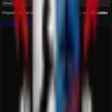
Aktualität.
Original-Tutorial des Plugins
Instant Siege Reload
von
VisEntities
Zurück zur Übersicht