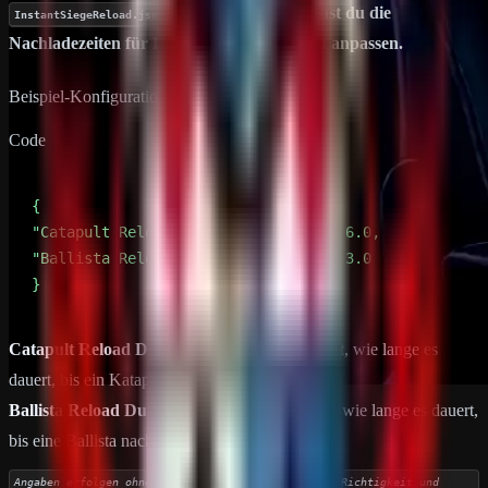
. In dieser Datei kannst du die
InstantSiegeReload.json
Nachladezeiten für Katapulte und Ballisten anpassen.
Beispiel-Konfiguration:
Code
}
Catapult Reload Duration Seconds
– Legt fest, wie lange es
dauert, bis ein Katapult nachgeladen ist.
Ballista Reload Duration Seconds
– Legt fest, wie lange es dauert,
bis eine Ballista nachgeladen ist.
Angaben erfolgen ohne Gewähr auf Vollständigkeit, Richtigkeit und