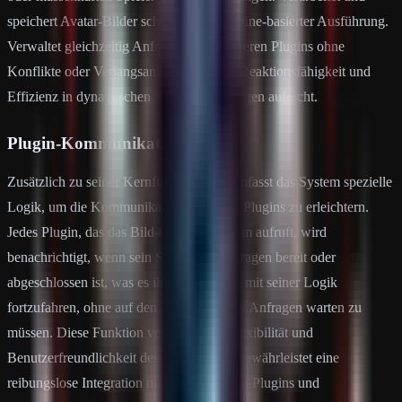
speichert Avatar-Bilder schnell mit Coroutine-basierter Ausführung.
Verwaltet gleichzeitig Anfragen von mehreren Plugins ohne
Konflikte oder Verlangsamungen. Erhält Reaktionsfähigkeit und
Effizienz in dynamischen Serverumgebungen aufrecht.
Plugin-Kommunikation
Zusätzlich zu seiner Kernfunktionalität umfasst das System spezielle
Logik, um die Kommunikation zwischen Plugins zu erleichtern.
Jedes Plugin, das das Bild-Caching-System aufruft, wird
benachrichtigt, wenn sein Stapel von Anfragen bereit oder
abgeschlossen ist, was es ihm ermöglicht, mit seiner Logik
fortzufahren, ohne auf den Abschluss aller Anfragen warten zu
müssen. Diese Funktion verbessert die Flexibilität und
Benutzerfreundlichkeit des Systems und gewährleistet eine
reibungslose Integration mit verschiedenen Plugins und