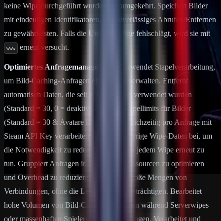
keine Wipe durchgeführt wurde oder umgekehrt. Speichert Bilder
mit eindeutigen Identifikatoren, um zuverlässiges Abrufen/Entfernen
zu gewährleisten. Falls die Unity-Anfrage fehlschlägt, wird sie mit
erneut versucht.
www
Optimiertes Anfragemanagement:
Verwendet Stapelverarbeitung,
um Bild-Caching-Anfragen effizient zu verwalten. Entfernt
automatisch Daten, die seit x Tagen nicht verwendet wurden
(Standard = 30, 0 = deaktiviert). Setzt Stapellimits für Bilder
(Standard = 30 & Avatare können 100 gleichzeitig pro Anfrage mit
Steam API Key verarbeiten). Behält vorherige Wipe-Daten bei, um
die Notwendigkeit zu reduzieren, alles bei jedem Wipe erneut zu
tun. Gruppiert Anfragen in Stapel, um Ressourcen zu optimieren
und Overhead zu reduzieren. Verwaltet große Mengen von
Verbindungen, ohne die Leistung zu beeinträchtigen. Bearbeitet
hohe Volumen von Bild-Caching-Anfragen während Serverwipes
oder massenhaften Spielerwiederverbindungen. Verarbeitet und