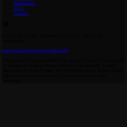
Datenschutz
AGB
Cookies
©
2026
MGCDRP - Deutscher Ritter Platz. Alle Rechte
vorbehalten.
Impressum
Datenschutz
AGB
Kontakt
Unsere Server Deutscher Ritter Platz stehen in keinerlei Verbindung
zu Facepunch Studios, Studio Wildcard, Iron Gate AB, Entrada
Interactive, Rockstar Games, The Fun Pimps, Samar Studio, Giants
Software und werden auch nicht von ihnen betrieben oder
unterstützt.