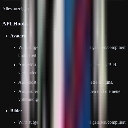
Alles anzeigen
API Hooks
Avatare
Wird aufgerufen, wenn das Plugin initial geladen/compiliert
und bereit für die Nutzung ist.
Ausgelöst, wenn neue Spieler ohne gespeichertes Bild
verbunden sind.
Ausgelöst durch Aktionen von Drittanbieter-Plugins.
Aufgerufen, wenn Avatare entfernt wurden und die neue
vollständige Liste verfügbar ist.
Bilder
Wird aufgerufen, wenn das Plugin initial geladen/compiliert