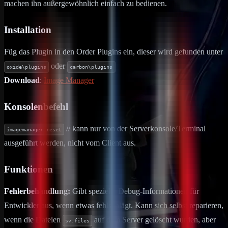
machen ihn außergewöhnlich einfach zu bedienen.
Installation
Füg das Plugin in den Order Plugins ein, dieser wird gefunden unter
oder
oxide\plugins
carbon\plugins
Download
:
Image Manager
Konsolenbefehl
// kann nur von der Serverkonsole/Terminal
imagemanager.reset
ausgeführt werden, nicht vom Client aus.
Funktionen
Fehlerbehandlung:
Gibt spezielle Debug-Informationen für
Entwickler aus, wenn etwas fehlschlägt. Kann sich selbst reparieren,
wenn die Dateien
auf dem Server gelöscht wurden, aber
sv.files