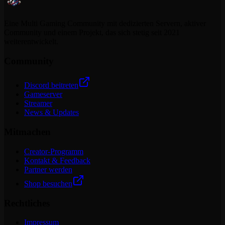
Eine Multi Gaming Community mit dedizierten Servern, aktiver
Community und einem Projekt, das sich stetig seit 2021
weiterentwickelt.
Community
Discord beitreten
Gameserver
Streamer
News & Updates
Mitmachen
Creator-Programm
Kontakt & Feedback
Partner werden
Shop besuchen
Rechtliches
Impressum