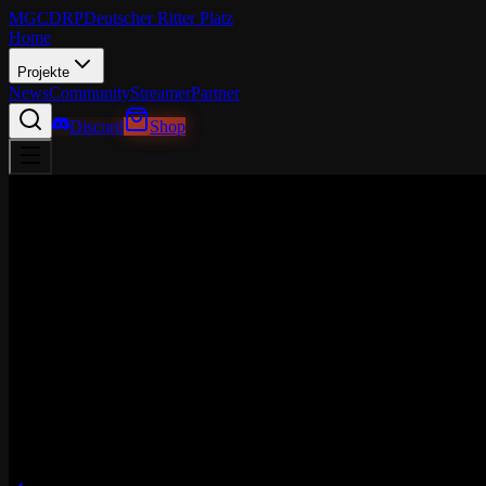
MGCDRP
Deutscher Ritter Platz
Home
Projekte
News
Community
Streamer
Partner
Discord
Shop