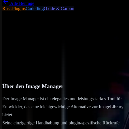
Alle Beiträge
Rust-Plugins
Codefling
Oxide & Carbon
Tutorials - Tipps &
Tricks
Allgemein
Image Manager
Über den Image Manager Der Image Manager ist ein elegantes und
leistungsstarkes Tool für Entwickler, das eine leichtgewichtige
Alternative zur ImageLibrary bietet. Seine einzigartige Handhabung
und…
25. Juni 2024
5
min Lesezeit
Über den Image Manager
Der Image Manager ist ein elegantes und leistungsstarkes Tool für
Entwickler, das eine leichtgewichtige Alternative zur ImageLibrary
bietet.
Seine einzigartige Handhabung und plugin-spezifische Rückrufe