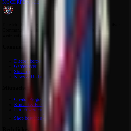
MGCDRP
Deutscher Ritter Platz
Eine Multi Gaming Community mit dedizierten Servern, aktiver
Community und einem Projekt, das sich stetig seit 2021
weiterentwickelt.
Community
Discord beitreten
Gameserver
Streamer
News & Updates
Mitmachen
Creator-Programm
Kontakt & Feedback
Partner werden
Shop besuchen
Rechtliches