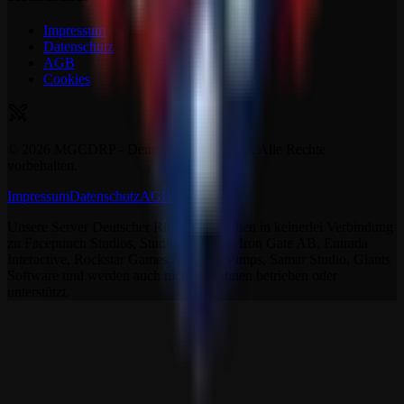
Impressum
Datenschutz
AGB
Cookies
©
2026
MGCDRP - Deutscher Ritter Platz. Alle Rechte
vorbehalten.
Impressum
Datenschutz
AGB
Kontakt
Unsere Server Deutscher Ritter Platz stehen in keinerlei Verbindung
zu Facepunch Studios, Studio Wildcard, Iron Gate AB, Entrada
Interactive, Rockstar Games, The Fun Pimps, Samar Studio, Giants
Software und werden auch nicht von ihnen betrieben oder
unterstützt.