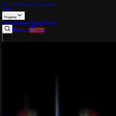
MGCDRP
Deutscher Ritter Platz
Home
Projekte
News
Community
Streamer
Partner
Discord
Shop