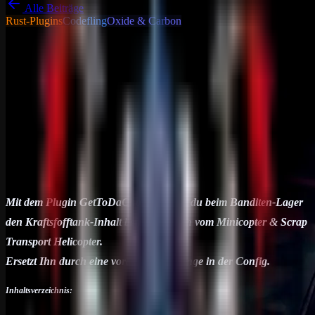
Alle Beiträge
Rust-Plugins
Codefling
Oxide & Carbon
Tutorials - Tipps &
Tricks
Allgemein
GetToDaChoppa
Mit dem Plugin GetToDaChoppa löscht du beim Banditen-Lager
den Kraftsfofftank-Inhalt beim Spawnen vom Minicopter & Scrap
Transport Helicopter. Ersetzt Ihn durch eine vordefinierte Menge in
der…
25. Juni 2024
1
min Lesezeit
Mit dem Plugin GetToDaChoppa löscht du beim Banditen-Lager
den Kraftsfofftank-Inhalt beim Spawnen vom Minicopter & Scrap
Transport Helicopter.
Ersetzt Ihn durch eine vordefinierte Menge in der Config.
Inhaltsverzeichnis: