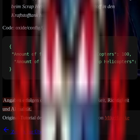
beim Scrap Helicopters fest wie viel Treibstoff in den
Kraftstofftank hinzugefügt werden soll.
Code: oxide/config/GetToDaChoppa.json
}
Angaben erfolgen ohne Gewähr auf Vollständigkeit, Richtigkeit
und Aktualität.
Original-Tutorial des Plugins
GetToDaChoppa
von
MikeHawke
Zurück zur Übersicht