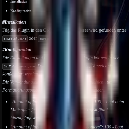
Installation
Konfiguration
#Installation
Füg das Plugin in den Order Plugins ein, dieser wird gefunden unter
oder
oxide\plugins
carbon\plugins
#Konfiguration
Die Einstellungen und Optionen für dieses Plugin können in der
Datei unter dem
Verzeichnis
GetToDaChoppa.json
oxide/config
konfiguriert werden .
Die Verwendung eines "
JSON-Editors
" wird empfohlen , um
Formatierungsprobleme und Syntaxfehler zu vermeiden.
"Amount of fuel to spawn with MiniCopters": 100, - Legt beim
Minicopter fest wie viel Treibstoff in den Kraftstofftank
hinzugefügt werden soll.
"Amount of fuel to spawn with Scrap Helicopters": 100 - Legt