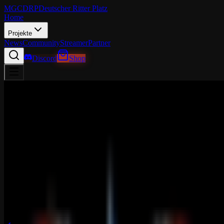
MGCDRP
Deutscher Ritter Platz
Home
Projekte
News
Community
Streamer
Partner
Discord
Shop