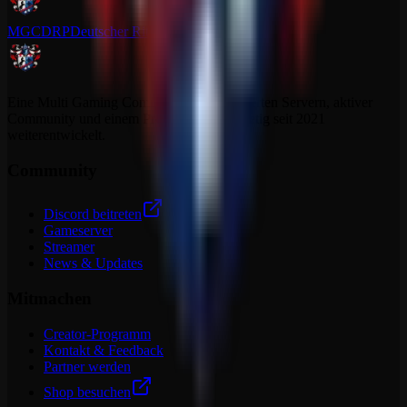
MGCDRP
Deutscher Ritter Platz
Eine Multi Gaming Community mit dedizierten Servern, aktiver
Community und einem Projekt, das sich stetig seit 2021
weiterentwickelt.
Community
Discord beitreten
Gameserver
Streamer
News & Updates
Mitmachen
Creator-Programm
Kontakt & Feedback
Partner werden
Shop besuchen