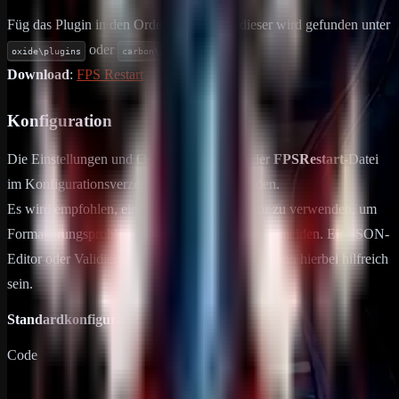
Füg das Plugin in den Order Plugins ein, dieser wird gefunden unter
oder
oxide\plugins
carbon\plugins
Download
:
FPS Restart
Konfiguration
Die Einstellungen und Optionen können in der
FPSRestart
-Datei
im Konfigurationsverzeichnis angepasst werden.
Es wird empfohlen, einen Editor und Validator zu verwenden, um
Formatierungsprobleme und Syntaxfehler zu vermeiden. Ein JSON-
Editor oder Validierungsseite wie
jsonlint.com
kann hierbei hilfreich
sein.
Standardkonfiguration:
Code