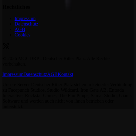
Rechtliches
Impressum
Datenschutz
AGB
Cookies
©
2026
MGCDRP - Deutscher Ritter Platz. Alle Rechte
vorbehalten.
Impressum
Datenschutz
AGB
Kontakt
Unsere Server Deutscher Ritter Platz stehen in keinerlei Verbindung
zu Facepunch Studios, Studio Wildcard, Iron Gate AB, Entrada
Interactive, Rockstar Games, The Fun Pimps, Samar Studio, Giants
Software und werden auch nicht von ihnen betrieben oder
unterstützt.