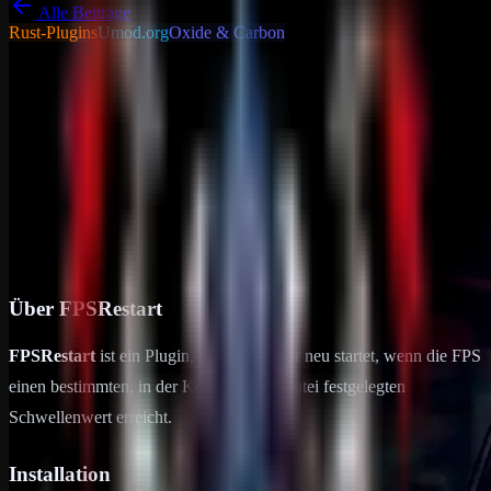
Alle Beiträge
Rust-Plugins
Umod.org
Oxide & Carbon
Tutorials - Tipps &
Tricks
Allgemein
FPS Restart
Über FPSRestart FPSRestart ist ein Plugin, das den Server neu
startet, wenn die FPS einen bestimmten, in der Konfigurationsdatei
festgelegten Schwellenwert erreicht. Installation Füg das Plugin in…
25. Juni 2024
1
min Lesezeit
Über FPSRestart
FPSRestart
ist ein Plugin, das den Server neu startet, wenn die FPS
einen bestimmten, in der Konfigurationsdatei festgelegten
Schwellenwert erreicht.
Installation