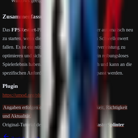
Windows geeignet.
Zusammenfassung
Das
FPSRestart
-Plugin ermöglicht es, den Server automatisch neu
zu starten, wenn die FPS unter einen festgelegten Schwellenwert
fallen. Es ist ein nützliches Werkzeug, um die Serverleistung zu
optimieren und sicherzustellen, dass die Spieler ein reibungsloses
Spielerlebnis haben. Die Konfiguration ist einfach und kann an die
spezifischen Anforderungen deines Servers angepasst werden.
Plugin
https://umod.org/plugins/fps-restart
Angaben erfolgen ohne Gewähr auf Vollständigkeit, Richtigkeit
und Aktualität.
Original-Tutorial des Plugins
FPS Restart
von
MasterSplinter