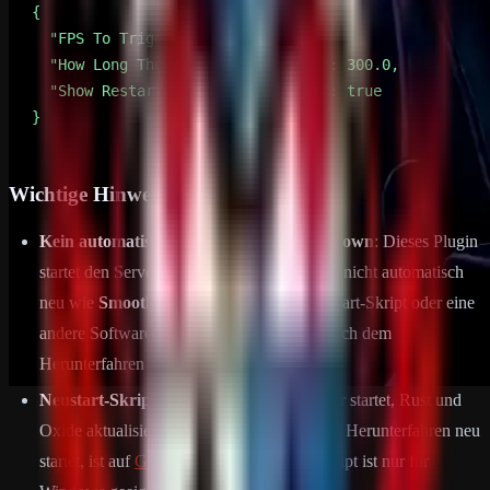
}
Wichtige Hinweise
Kein automatischer Neustart nach Shutdown
: Dieses Plugin
startet den Server nach dem Herunterfahren nicht automatisch
neu wie
SmoothRestart
. Es wird ein Neustart-Skript oder eine
andere Software benötigt, die den Server nach dem
Herunterfahren neu startet.
Neustart-Skript
: Ein Skript, das den Server startet, Rust und
Oxide aktualisiert und den Server nach dem Herunterfahren neu
startet, ist auf
GitHub
verfügbar. Dieses Skript ist nur für