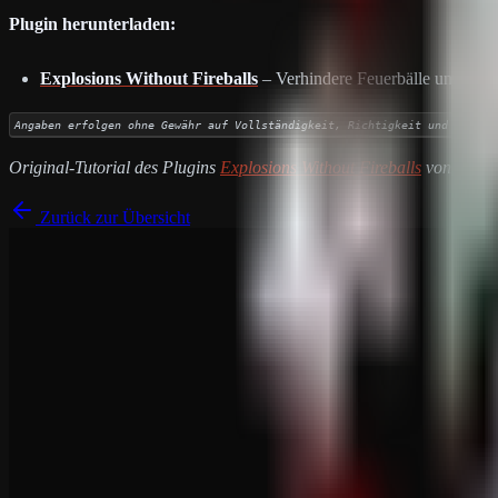
Plugin herunterladen:
Explosions Without Fireballs
– Verhindere Feuerbälle und verbe
Angaben erfolgen ohne Gewähr auf Vollständigkeit, Richtigkeit und Aktual
Original-Tutorial des Plugins
Explosions Without Fireballs
von
VisEn
Zurück zur Übersicht