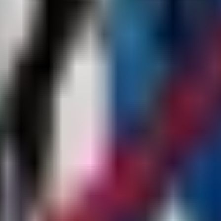
ssere die Serverleistung!
ität.
tities