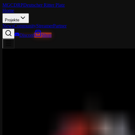
MGCDRP
Deutscher Ritter Platz
Home
Projekte
News
Community
Streamer
Partner
Discord
Shop