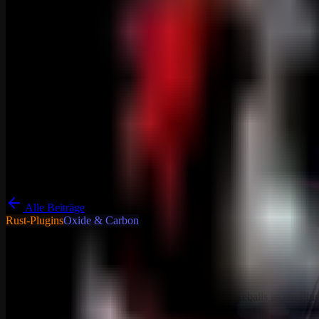
Alle Beiträge
Rust-Plugins
Oxide & Carbon
Tutorials - Tipps & Tricks
Allgemein
Explosions Without Fireballs
Explosions Without Fireballs Explosions Without Fireballs ist ein Plu