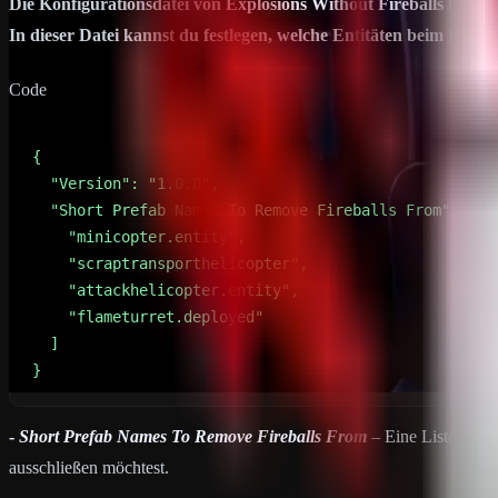
Die Konfigurationsdatei von
Explosions Without Fireballs
befinde
In dieser Datei kannst du festlegen, welche Entitäten beim Explo
Code
}
-
Short Prefab Names To Remove Fireballs From
– Eine Liste von E
ausschließen möchtest.