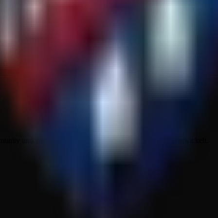
ity und einem Projekt, das sich stetig seit 2021 weiterentwickelt.