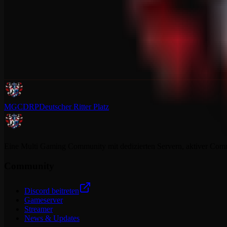
MGCDRP
Deutscher Ritter Platz
Eine Multi Gaming Community mit dedizierten Servern, aktiver Commun
Community
Discord beitreten
Gameserver
Streamer
News & Updates