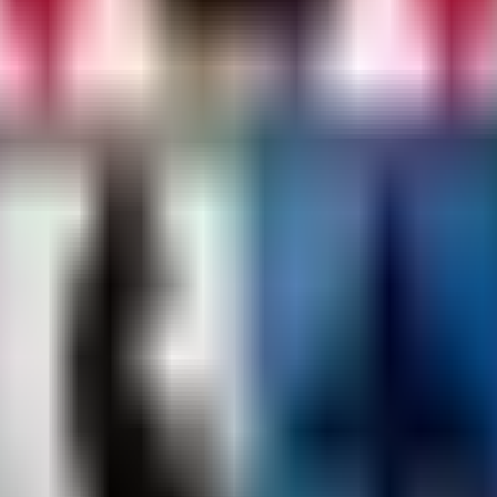
t sich im Verzeichnis
oder
und heißt
oxide/config
carbon/configs
E
dieren keine Feuerbälle erzeugen sollen.
ntitäten, bei denen beim Explodieren die Feuerbälle entfernt werden. D