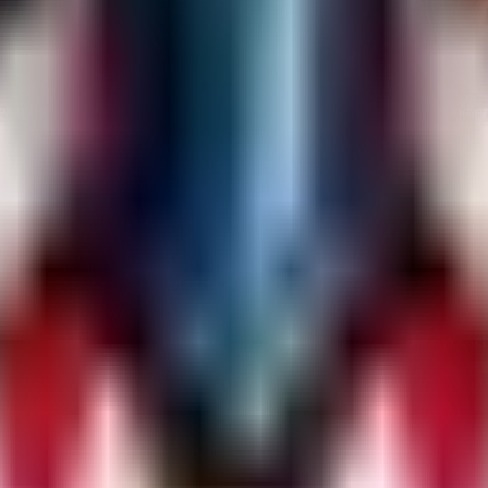
erleistung verbessert, indem es verhindert, dass Feuerbälle beim Expl
en als auch bei bereits vorhandenen Entitäten, wenn das Plugin gelade
en game4freak Seite herunter.
ers (meistens im Verzeichnis
oder
, je na
oxide/plugins
carbon/plugins
(oder
je nach Fra
onsWithoutFireballs
c.load ExplosionsWithoutFireballs