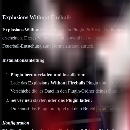
17. Februar 2025
1
min Lesezeit
Explosions Without Fireballs
Explosions Without Fireballs
ist ein Plugin für Rust, das die Serv
erscheinen. Dieses Verhalten wirkt sowohl bei neu gespawnten Entität
Feuerball-Entstehung zum Normalzustand zurück.
Installationsanleitung
Plugin herunterladen und installieren:
Lade das
Explosions Without Fireballs
Plugin von der offiziell
Verschiebe die .cs Datei in den Plugin-Ordner deines Game-Serv
Server neu starten oder das Plugin laden:
Du kannst das Plugin im Spiel mit dem Befehl
oxide.load Explosi
Konfiguration