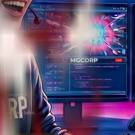
odieren bestimmter Entitäten wie Hubschraubern und Flammentürmen
n wird. Wenn das Plugin entladen wird, kehrt das Verhalten der
ch Framework).
mework) neu laden.