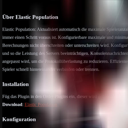
26. Juni 2024
2
min Lesezeit
Über Elastic Population
Elastic Population: Aktualisiert automatisch die maximale Spieleranza
immer einen Schritt voraus ist. Konfigurierbare maximale und minima
Berechnungen nicht überschreiten oder unterschreiten wird. Konfiguri
und so die Leistung des Servers beeinträchtigen. Konsolennachrichte
angepasst wird, um die Protokollüberlastung zu reduzieren. Effizie
Spieler schnell hintereinander verbinden oder trennen.
Installation
Füg das Plugin in den Order Plugins ein, dieser wird gefunden unter
Download
:
Elastic Population
Konfiguration