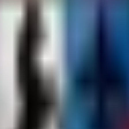
ne Befehle, die von Spielern oder Administratoren verwendet werden mü
ie serverseitige Konfiguration und den Betrieb entwickelt wurde.
auf uMod herunter. Platziere die Datei im Verzeichnis RustServer/oxide
rationsdatei, wenn noch keine vorhanden ist.
radministratoren können MaxPlayersOffset, CooldownPeriod, MaximumP
s Servers anzupassen.