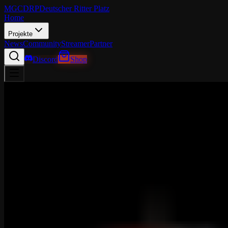
MGCDRP
Deutscher Ritter Platz
Home
Projekte
News
Community
Streamer
Partner
Discord
Shop