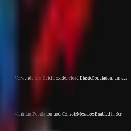
ssen.
/plugins. Verwende den Befehl oxide.reload ElasticPopulation, um das
opulation, MinimumPopulation und ConsoleMessagesEnabled in der