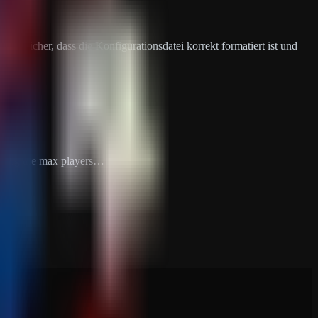
e sicher, dass die Konfigurationsdatei korrekt formatiert ist und
suring the max players…