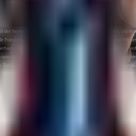
hl des Servers basierend auf der aktuellen Anzahl von Spielern, um sich
le Population: Ermöglicht die Festlegung absoluter Höchst- und Mindes
erbares Abklingzeit: Beinhaltet einen Abklingmechanismus, um zu verhi
n umschalten: Ermöglicht es Serveradministratoren, Konsolennachrichte
ntes Timer-Management: Implementiert einen intelligenteren Timer-Me
oder
oxide\plugins
carbon\plugins