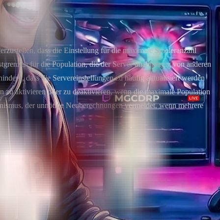
erzustellen, dass die Einstellung für die maximale Spieleranzahl
tgrenzen für die Population, die der Server unabhängig von anderen
ndern, dass die Servereinstellungen zu häufig aktualisiert werden
n zu aktivieren oder zu deaktivieren, wenn die maximale Population
chanismus, der unnötige Neuberechnungen vermeidet, wenn mehrere