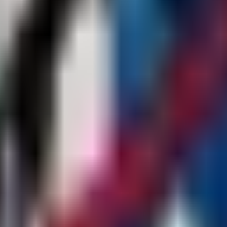
hlermeldungen im Zusammenhang mit dem ElasticPopulation-Plugin. Stell
er’s maximum player limit based on the current number of players, en
ktualität.