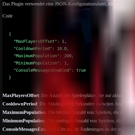
Das Plugin verwendet eine JSON-Konfigurationsdatei, die automatisch 
Code
}
MaxPlayersOffset
: Die Anzahl der Spielerplätze, die zur aktuellen 
CooldownPeriod
: Die Abklingzeit in Sekunden zwischen Anpassung
MaximumPopulation
: Die höchste Anzahl von Spielern, die der Serv
MinimumPopulation
: Die niedrigste Anzahl von Spielern, die der Se
ConsoleMessagesEnabled
: Gibt an, ob Änderungen an der maximalen