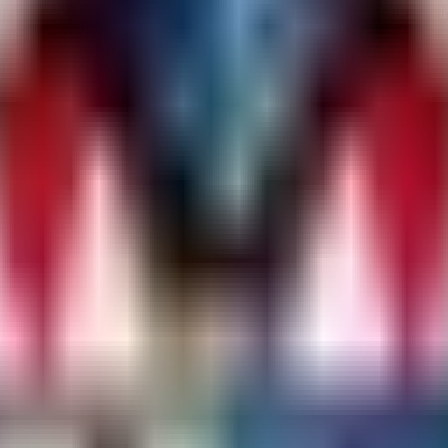
erstellt wird, wenn sie nicht vorhanden ist. Hier sind die Standard-E
Spieleranzahl hinzugefügt werden, wenn die maximale Spieleranzahl festg
en, um Leistungsverschlechterungen zu verhindern (Standardwert ist 
er jederzeit unterstützen kann (Standardwert ist 200).
rver nicht unterschreiten wird (Standardwert ist 1).
 Spieleranzahl des Servers in der Konsole protokolliert werden sollen 