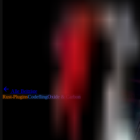
Alle Beiträge
Rust-Plugins
Codefling
Oxide & Carbon
Tutorials - Tipps & Tricks
All
Elastic Population
Über Elastic Population Elastic Population: Aktualisiert automatisch 