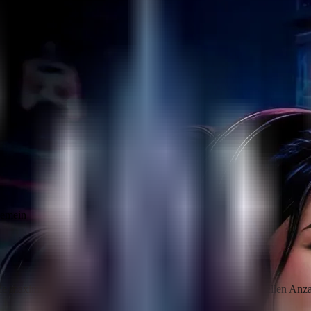
gemein
die maximale Spieleranzahl des Servers basierend auf der aktuellen Anz