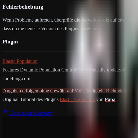
Fehlerbehebung
Wenn Probleme auftreten, überprüfe die Serverkonsole auf etwaige Fe
dass du die neueste Version des Plugins verwendest.
Plugin
Elastic Population
Features Dynamic Population Control: Automatically updates the serv
codefling.com
Angaben erfolgen ohne Gewähr auf Vollständigkeit, Richtigkeit und A
Original-Tutorial des Plugins
Elastic Population
von
Papa
Zurück zur Übersicht