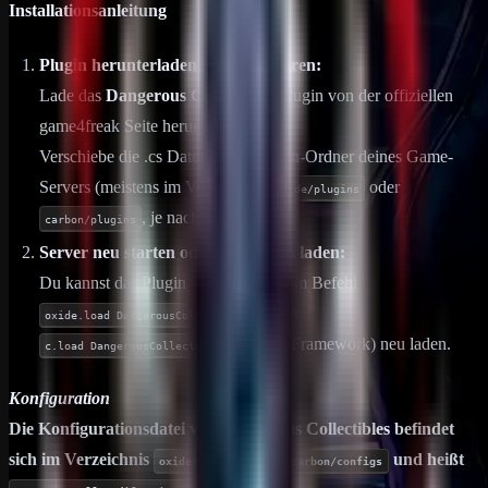
Installationsanleitung
Plugin herunterladen und installieren:
Lade das
Dangerous Collectibles
Plugin von der offiziellen
game4freak Seite herunter.
Verschiebe die .cs Datei in den Plugin-Ordner deines Game-
Servers (meistens im Verzeichnis
oder
oxide/plugins
, je nach Framework).
carbon/plugins
Server neu starten oder das Plugin laden:
Du kannst das Plugin im Spiel mit dem Befehl
(oder
oxide.load DangerousCollectibles
je nach Framework) neu laden.
c.load DangerousCollectibles
Konfiguration
Die Konfigurationsdatei von
Dangerous Collectibles
befindet
sich im Verzeichnis
oder
und heißt
oxide/config
carbon/configs