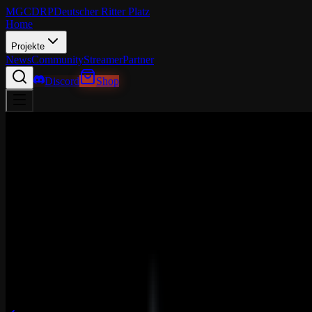
MGCDRP
Deutscher Ritter Platz
Home
Projekte
News
Community
Streamer
Partner
Discord
Shop