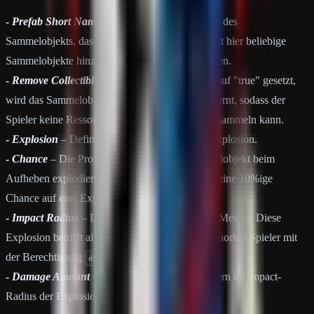
-
Prefab Short Names
– Der kurze Präfix-Name des
Sammelobjekts, das explodieren kann. Du kannst hier beliebige
Sammelobjekte hinzufügen, die explodieren sollen.
-
Remove Collectible Upon Explosion
– Wenn auf "true" gesetzt,
wird das Sammelobjekt nach der Explosion entfernt, sodass der
Spieler keine Ressourcen mehr aus dem Objekt sammeln kann.
-
Explosion
– Definiert die Eigenschaften der Explosion.
-
Chance
– Die Prozentchance, dass das Sammelobjekt beim
Aufheben explodiert. Ein Wert von 10 bedeutet eine 10%ige
Chance auf eine Explosion.
-
Impact Radius
– Der Radius der Explosion in Metern. Diese
Explosion betrifft alle Spieler im Radius, aber ignoriert Spieler mit
der Berechtigung
.
dangerouscollectibles.ignore
-
Damage Amount
– Der Schaden, der an Spielern im Impact-
Radius der Explosion verursacht wird.