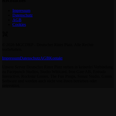
Rechtliches
Impressum
Datenschutz
AGB
Cookies
©
2026
MGCDRP - Deutscher Ritter Platz. Alle Rechte
vorbehalten.
Impressum
Datenschutz
AGB
Kontakt
Unsere Server Deutscher Ritter Platz stehen in keinerlei Verbindung
zu Facepunch Studios, Studio Wildcard, Iron Gate AB, Entrada
Interactive, Rockstar Games, The Fun Pimps, Samar Studio, Giants
Software und werden auch nicht von ihnen betrieben oder
unterstützt.