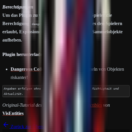
Berechtigungen
Um das Plugin zu verwenden, benötigen die Spieler die
Berechtigung
, die es den Spielern
dangerouscollectibles.ignore
erlaubt, Explosionen zu ignorieren, wenn sie Sammelobjekte
aufheben.
Plugin herunterladen:
Dangerous Collectibles
– Mach das Sammeln von Objekten
riskanter!
Angaben erfolgen ohne Gewähr auf Vollständigkeit, Richtigkeit und
Aktualität.
Original-Tutorial des Plugins
Dangerous Collectibles
von
VisEntities
Zurück zur Übersicht