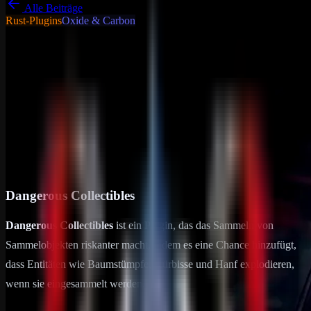
Alle Beiträge
Rust-Plugins
Oxide & Carbon
Tutorials - Tipps & Tricks
Allgemein
Dangerous Collectibles
Dangerous Collectibles Dangerous Collectibles ist ein Plugin, das
das Sammeln von Sammelobjekten riskanter macht, indem es eine
Chance hinzufügt, dass Entitäten wie Baumstümpfe, Kürbisse und
Hanf…
17. Februar 2025
2
min Lesezeit
Dangerous Collectibles
Dangerous Collectibles
ist ein Plugin, das das Sammeln von
Sammelobjekten riskanter macht, indem es eine Chance hinzufügt,
dass Entitäten wie Baumstümpfe, Kürbisse und Hanf explodieren,
wenn sie eingesammelt werden.