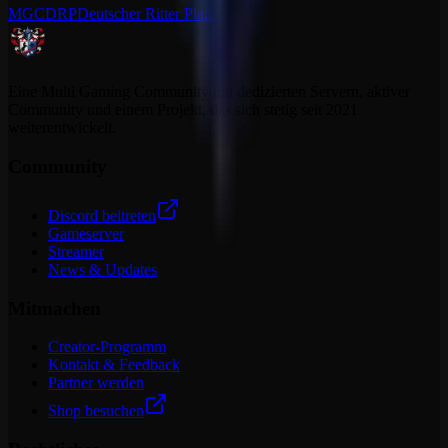
MGCDRP
Deutscher Ritter Platz
Eine Multi Gaming Community mit dedizierten Servern, aktiver
Community und einem Projekt, das sich stetig seit 2021
weiterentwickelt.
Community
Discord beitreten
Gameserver
Streamer
News & Updates
Mitmachen
Creator-Programm
Kontakt & Feedback
Partner werden
Shop besuchen