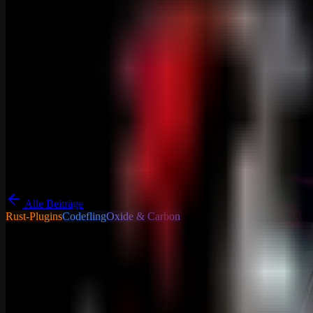
Alle Beiträge
Rust-Plugins
Codefling
Oxide & Carbon
Tutorials - Tipps & Tricks
All
Circular Network Distance
Über Circular Network Distance Dieses Plugin modifiziert Rusts Ne