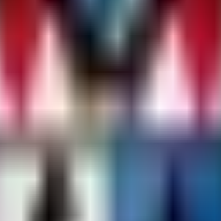
eichen, ziehe bitte in Betracht, meine Arbeit auf Patreon zu unterstüt
Bibliothek zur Modifikation von Spiel-Funktionen.
aktiviert werden, um echtes Modding zu ermöglichen.
 schwieriger zu machen, bösartigen Code auszuführen, blockiert jedo
iten wie CodeFling Plugins auf Sicherheit überprüfen, um sicherzustellen
(
CF
,
Lone
oder
uMod
sind in Ordnung), ist es nicht sicher, es sei denn, 
 ab. Vanilla Rust verwendet ein Quadrat mit einem Radius von 8 für "we
nd reduziert die Netzwerkkosten bei gleicher Sichtweite um 20 %.