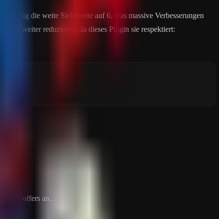
ndardmäßig die weite Sichtweite auf 6, was massive Verbesserungen
ben weiter reduzieren, da dieses Plugin sie respektiert:
distance offers an…