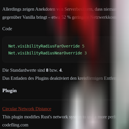
Allerdings zeigen Anekdoten von Serverbesitzern, dass niemand bemer
gegenüber Vanilla bringt – etwa 52 % geringere Netzwerkkosten. Du k
Code
Net.visibilityRadiusNearOverride 3
Die Standardwerte sind
8
bzw.
4
.
Das Entladen des Plugins deaktiviert den kreisförmigen Entfernungsef
Plugin
Circular Network Distance
This plugin modifies Rust's network system to use a more performant
codefling.com