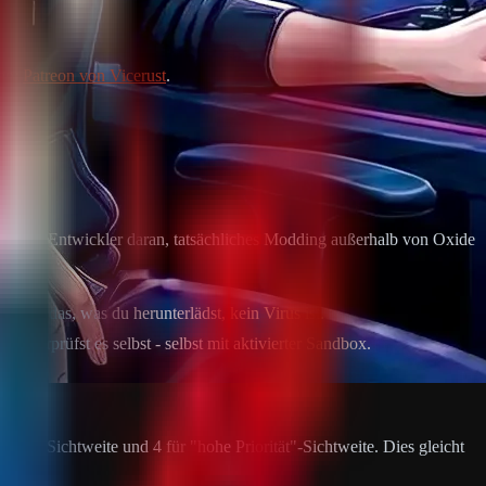
zen:
Patreon von Vicerust
.
ch auch Entwickler daran, tatsächliches Modding außerhalb von Oxide
, dass das, was du herunterlädst, kein Virus ist.
du überprüfst es selbst - selbst mit aktivierter Sandbox.
ite" Sichtweite und 4 für "hohe Priorität"-Sichtweite. Dies gleicht