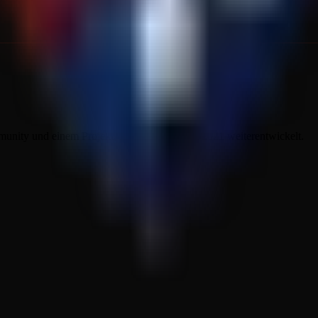
ity und einem Projekt, das sich stetig seit 2021 weiterentwickelt.