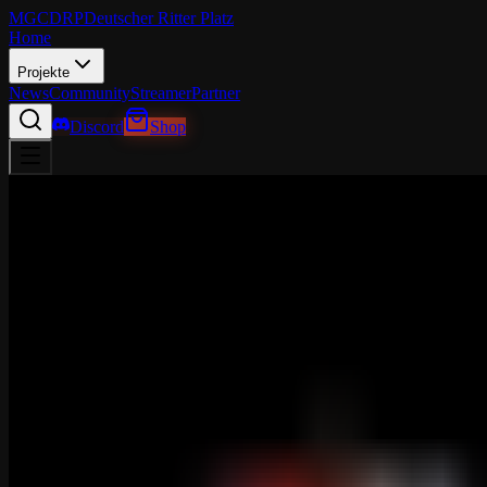
MGCDRP
Deutscher Ritter Platz
Home
Projekte
News
Community
Streamer
Partner
Discord
Shop