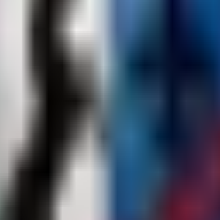
kt, wenn diese Entfernung geringer ist, daher setzt dieses Plugin sta
annst die Standard-Rust-Convars für die Netzwerkentfernung nach Belie
fekt, aber du musst den Sichtbarkeitsradius manuell zurücksetzen.
 circular version. Using this on maximum settings with lower network 