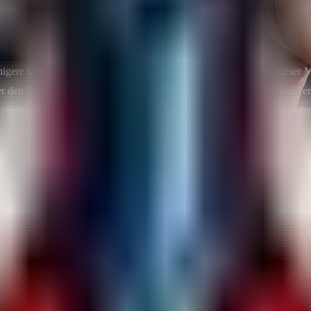
ähigere kreisförmige Version zu verwenden. Durch die Nutzung dieser 
 den Standardeinstellungen erreicht. Dies hat es großen Servernetzwe
verselle Lösung, aber es funktioniert gut gegen Netzwerkverzögerunge
g verbessern, da weniger Entitäten an die Clients gesendet werden.
oder
oxide\plugins
carbon\plugins
der per Manueller Einstellung!