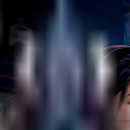
gemein
tzwerksystem, um eine leistungsfähigere kreisförmige Version zu ver