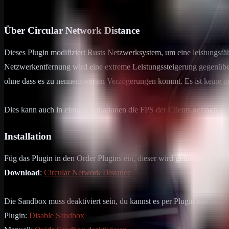
25. Juni 2024
2
min Lesezeit
Über Circular Network Distance
Dieses Plugin modifiziert Rusts Netzwerksystem, um eine leistungsf
Netzwerkentfernung wird eine extreme Leistungssteigerung gegenüber
ohne dass es zu nennenswerten Verzögerungen kommt. Es ist keine uni
Dies kann auch in einigen Situationen die FPS der Clients geringfügi
Installation
Füg das Plugin in den Order Plugins ein, dieser wird gefunden unter
Download
:
Circular Network Distance
Die Sandbox muss deaktiviert sein, du kannst es per Plugin machen o
Plugin:
Disable Sandbox