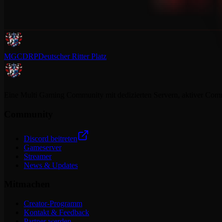
MGCDRP
Deutscher Ritter Platz
Eine Multi Gaming Community mit dedizierten Servern, aktiver Commun
Community
Discord beitreten
Gameserver
Streamer
News & Updates
Mitmachen
Creator-Programm
Kontakt & Feedback
Partner werden