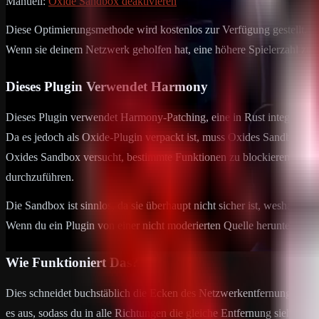
Manuell:
Oxide Sandbox deaktivieren
Diese Optimierungsmethode wird kostenlos zur Verfügung gestellt.
Wenn sie deinem Netzwerk geholfen hat, eine höhere Spielerzahl zu err
Dieses Plugin Verwendet Harmony
Dieses Plugin verwendet Harmony-Patching, eine in Rust integrierte 
Da es jedoch als Oxide-Plugin verpackt ist, muss Oxides Sandbox de
Oxides Sandbox versucht, bestimmte Funktionen zu blockieren, um es
durchzuführen.
Die Sandbox ist sinnlos, da sie überhaupt nicht sicher ist, weshalb Se
Wenn du ein Plugin von einer nicht moderierten Quelle herunterlädst 
Wie Funktioniert Das?
Dies schneidet buchstäblich die Ecken des Netzwerkentfernungsrasters
es aus, sodass du in alle Richtungen die gleiche Entfernung siehst, u