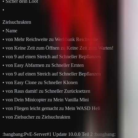
ㅤㅤㅤ• Sicher dein Loot
ㅤㅤㅤ•
Zielsuchrakten
ㅤㅤ• Name
ㅤㅤㅤ• von Mehr Reichweite zu Werkbank Reichweite
ㅤㅤㅤ• von Keine Zeit zum Öffnen zu Keine Zeit zum Warten!
ㅤㅤㅤ• von 9 auf einen Streich auf Schneller Bepflanzen
ㅤㅤㅤ• von Easy Abfarmen zu Schneller Ernten
ㅤㅤㅤ• von 9 auf einen Streich auf Schneller Bepflanzen
ㅤㅤㅤ• von Easy Clone zu Schneller Klonen
ㅤㅤㅤ• von Raus damit! zu Schneller Zurücksetzen
ㅤㅤㅤ• von Dein Minicopter zu Mein Vanilla Mini
ㅤㅤㅤ• von Fliegen leicht gemacht zu Mein WASD Heli
ㅤㅤㅤ• von Zielsucher zu Zielsuchrakten
:bangbang:PvE-Server#1 Update 10.0.0 Teil 2 :bangbang: