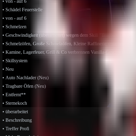
ㅤㅤ• von - auf 6
ㅤ• Schädel Feuerstelle
ㅤㅤ• von - auf 6
• Schmelzen
ㅤ• Geschwindigkeit (überarbeitet) wegen dem Skill "Tragbare Öfen"
ㅤㅤ• Schmelzöfen, Große Schmelzöfen, Kleine Raffinerie verarbeiten sc
ㅤㅤ• Kamine, Lagerfeuer, Grill & Co verbrennen Vanilla-Geschwindigke
• Skillsystem
ㅤ• Neu
ㅤㅤ• Auto Nachlader (Neu)
ㅤㅤ• Tragbare Öfen (Neu)
ㅤ• Entfernt**
ㅤㅤ• Sternekoch
ㅤ• überarbeitet
ㅤㅤ• Beschreibung
ㅤㅤㅤ• Treffer Profi