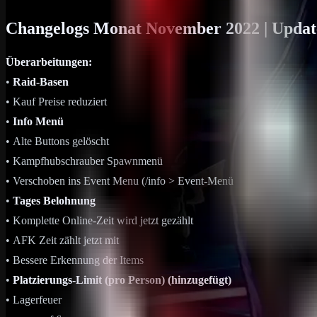
Changelogs Monat November 2022 | Updat
Überarbeitungen:
•
Raid-Basen
ㅤ• Kauf Preise reduziert
•
Info Menü
ㅤ• Alte Buttons gelöscht
ㅤ• Kampfhubschrauber Spawnmenü
ㅤㅤ• Verschoben ins Event Menu (/info > Event-Menü
•
Tages Belohnung
ㅤ• Komplette Online-Zeit wird jetzt gezählt
ㅤ• AFK Zeit zählt jetzt mit
ㅤ• Bessere Erkennung der Items
•
Platzierungs-Limit (pro Person) (hinzugefügt)
ㅤ• Lagerfeuer