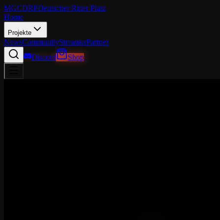
MGCDRP
Deutscher Ritter Platz
Home
Projekte
News
Community
Streamer
Partner
Discord
Shop