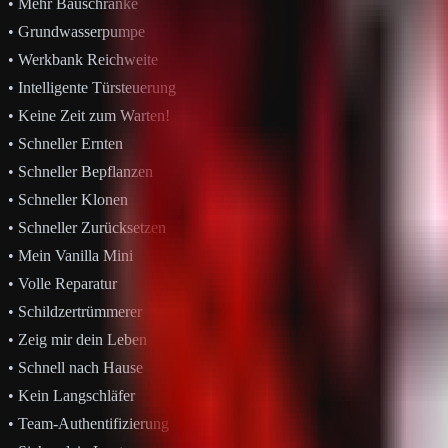
ㅤㅤㅤ• Mehr Bauschränke
ㅤㅤㅤ• Grundwasserpumpe
ㅤㅤㅤ• Werkbank Reichweite
ㅤㅤㅤ• Intelligente Türsteuerung
ㅤㅤㅤ• Keine Zeit zum Warten!
ㅤㅤㅤ• Schneller Ernten
ㅤㅤㅤ• Schneller Bepflanzen
ㅤㅤㅤ• Schneller Klonen
ㅤㅤㅤ• Schneller Zurücksetzen
ㅤㅤㅤ• Mein Vanilla Mini
ㅤㅤㅤ• Volle Reparatur
ㅤㅤㅤ• Schildzertrümmerer
ㅤㅤㅤ• Zeig mir dein Leben
ㅤㅤㅤ• Schnell nach Hause
ㅤㅤㅤ• Kein Langschläfer
ㅤㅤㅤ• Team-Authentifizierung