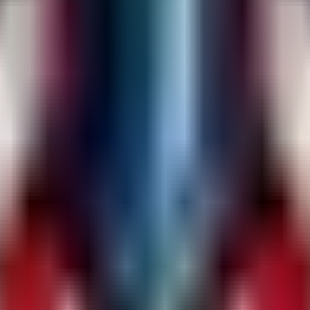
hneller Holz zu Holzkohle
it