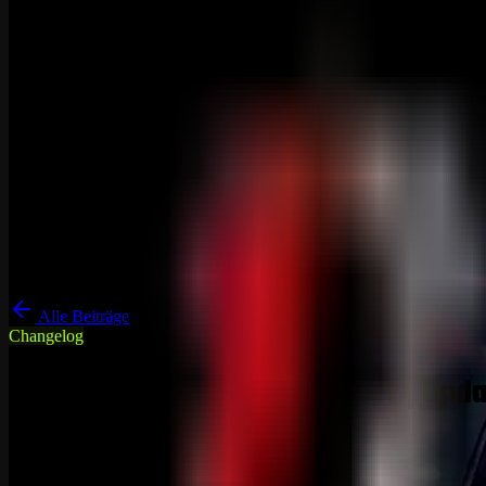
Alle Beiträge
Changelog
DRP Gameserver News
Rust
Changelogs Monat November | Upda
01. November 2022
3
min Lesezeit