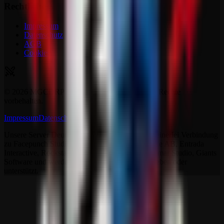
Rechtliches
Impressum
Datenschutz
AGB
Cookies
©
2026
MGCDRP - Deutscher Ritter Platz. Alle Rechte
vorbehalten.
Impressum
Datenschutz
AGB
Kontakt
Unsere Server Deutscher Ritter Platz stehen in keinerlei Verbindung
zu Facepunch Studios, Studio Wildcard, Iron Gate AB, Entrada
Interactive, Rockstar Games, The Fun Pimps, Samar Studio, Giants
Software und werden auch nicht von ihnen betrieben oder
unterstützt.