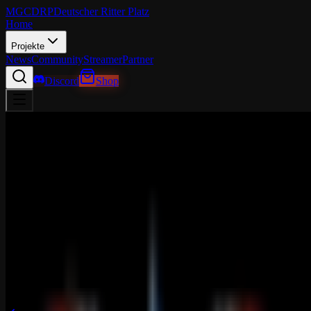
MGCDRP
Deutscher Ritter Platz
Home
Projekte
News
Community
Streamer
Partner
Discord
Shop