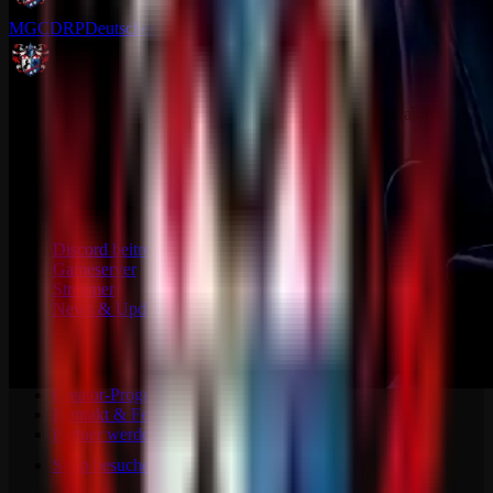
MGCDRP
Deutscher Ritter Platz
Eine Multi Gaming Community mit dedizierten Servern, aktiver
Community und einem Projekt, das sich stetig seit 2021
weiterentwickelt.
Community
Discord beitreten
Gameserver
Streamer
News & Updates
Mitmachen
Creator-Programm
Kontakt & Feedback
Partner werden
Shop besuchen