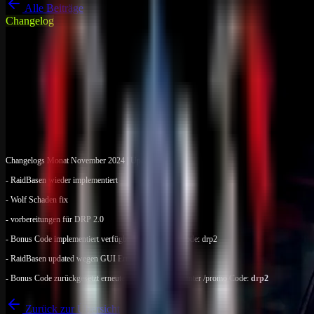
Alle Beiträge
Changelog
DRP Gameserver News
Rust
Changelogs Monat November 2024
| Update 34.+
01. November 2024
1
min Lesezeit
Changelogs Monat November 2024 | Update 34.+
- RaidBasen wieder implementiert
- Wolf Schaden fix
- vorbereitungen für DRP 2.0
- Bonus Code implementiert verfügbar unter /promo Code: drp2
- RaidBasen updated wegen GUI Error
- Bonus Code zurückgesetzt erneute Eingabe möglich unter /promo Code:
drp2
Zurück zur Übersicht