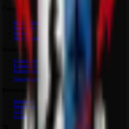
Community
Discord beitreten
Gameserver
Streamer
News & Updates
Mitmachen
Creator-Programm
Kontakt & Feedback
Partner werden
Shop besuchen
Rechtliches
Impressum
Datenschutz
AGB
Cookies