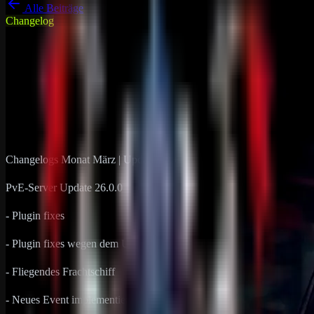
Alle Beiträge
Changelog
DRP Gameserver News
Rust
Changelogs Monat März | Update
26.+
15. März 2024
1
min Lesezeit
Changelogs Monat März | Update 26.+
PvE-Server Update 26.0.0
- Plugin fixes
- Plugin fixes wegen dem Update
- Fliegendes Frachtschiff
- Neues Event implementiert