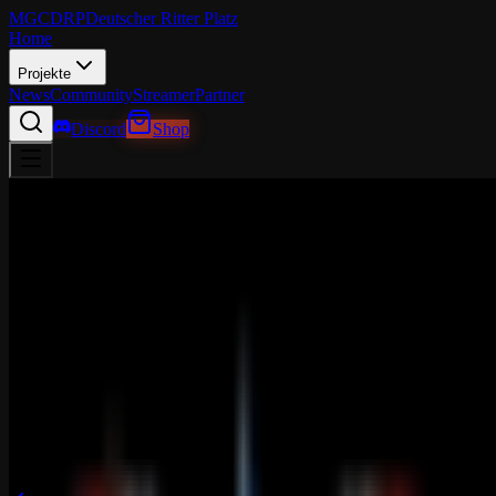
MGCDRP
Deutscher Ritter Platz
Home
Projekte
News
Community
Streamer
Partner
Discord
Shop