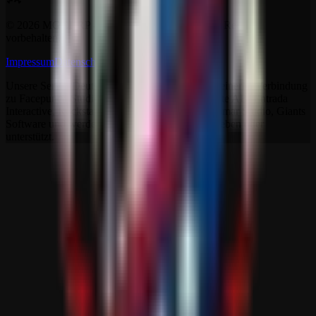
©
2026
MGCDRP - Deutscher Ritter Platz. Alle Rechte
vorbehalten.
Impressum
Datenschutz
AGB
Kontakt
Unsere Server Deutscher Ritter Platz stehen in keinerlei Verbindung
zu Facepunch Studios, Studio Wildcard, Iron Gate AB, Entrada
Interactive, Rockstar Games, The Fun Pimps, Samar Studio, Giants
Software und werden auch nicht von ihnen betrieben oder
unterstützt.