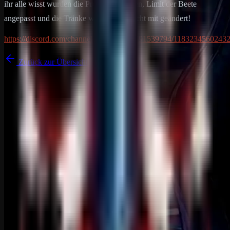
ihr alle wisst wurden die Preise der Beeren, Limit der Beete
angepasst und die Tränke wurden dort nicht mit geändert!
https://discord.com/channels/728683061591539794/118323456024
Zurück zur Übersicht