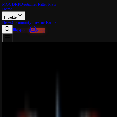
MGCDRP
Deutscher Ritter Platz
Home
Projekte
News
Community
Streamer
Partner
Discord
Shop