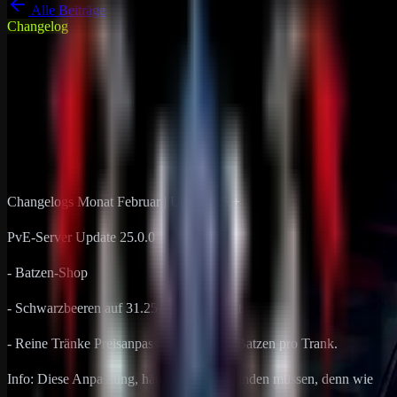
Alle Beiträge
Changelog
DRP Gameserver News
Rust
Changelogs Monat Februar |
Update 25.+
15. Februar 2024
1
min Lesezeit
Changelogs Monat Februar | Update 25.+
PvE-Server Update 25.0.0
- Batzen-Shop
- Schwarzbeeren auf 31.25 Batzen gesetzt
- Reine Tränke Preisanpassung auf 1700 Batzen pro Trank.
Info: Diese Anpassung, hätte bereits stattfinden müssen, denn wie