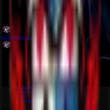
MGCDRP
Deutscher Ritter Platz
Eine Multi Gaming Community mit dedizierten Servern, aktiver
Community und einem Projekt, das sich stetig seit 2021
weiterentwickelt.
Community
Discord beitreten
Gameserver
Streamer
News & Updates
Mitmachen