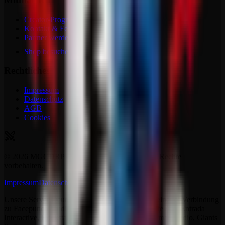
Creator-Programm
Kontakt & Feedback
Partner werden
Shop besuchen
Rechtliches
Impressum
Datenschutz
AGB
Cookies
©
2026
MGCDRP - Deutscher Ritter Platz. Alle Rechte
vorbehalten.
Impressum
Datenschutz
AGB
Kontakt
Unsere Server Deutscher Ritter Platz stehen in keinerlei Verbindung
zu Facepunch Studios, Studio Wildcard, Iron Gate AB, Entrada
Interactive, Rockstar Games, The Fun Pimps, Samar Studio, Giants