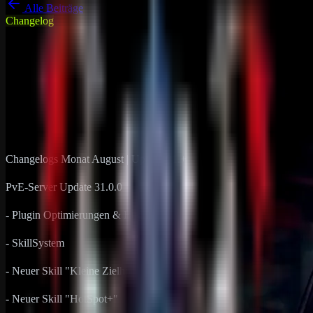
Alle Beiträge
Changelog
DRP Gameserver News
Rust
Changelogs Monat August | Update
31.+
15. August 2024
1
min Lesezeit
Changelogs Monat August | Update 31.+
PvE-Server Update 31.0.0
- Plugin Optimierungen & Bugfixes
- SkillSystem
- Neuer Skill "Kleine Zielhilfe"
- Neuer Skill "HotSpot+"