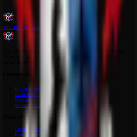
MGCDRP
Deutscher Ritter Platz
Eine Multi Gaming Community mit dedizierten Servern, aktiver
Community und einem Projekt, das sich stetig seit 2021
weiterentwickelt.
Community
Discord beitreten
Gameserver
Streamer
News & Updates
Mitmachen
Creator-Programm
Kontakt & Feedback