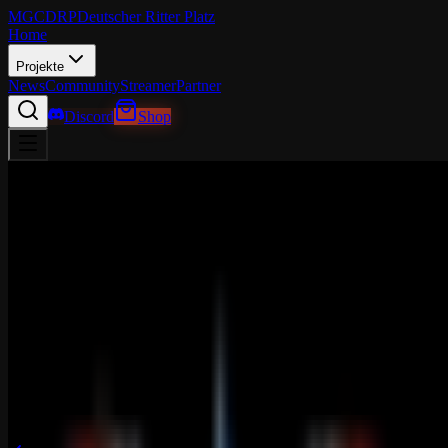
MGCDRP
Deutscher Ritter Platz
Home
Projekte
News
Community
Streamer
Partner
Discord
Shop