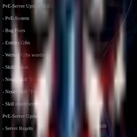
PvE-Server Update 31.0.1
- PvE-System
- Bug Fixes
- Entities Gibs
- Weitere Gibs wurden komplett entfernt
- SkillSystem
- Neuer Skill "Bauen ohne Limit" "Test"
- Neuer Skill "Permanente Standfackeln" "Test"
- Skill reaktiviert "Minigun Auto Reparatur" "Test"
PvE-Server Update 31.0.2
- Server Regeln