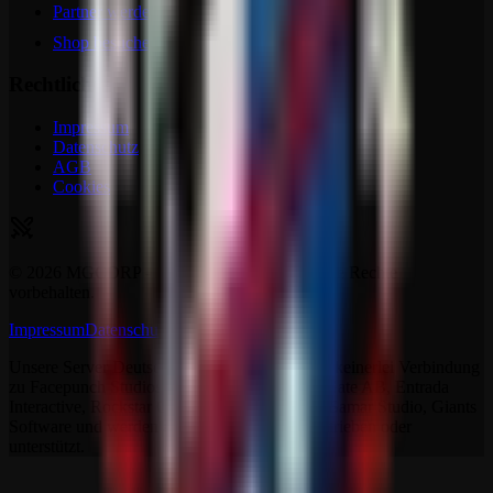
Partner werden
Shop besuchen
Rechtliches
Impressum
Datenschutz
AGB
Cookies
©
2026
MGCDRP - Deutscher Ritter Platz. Alle Rechte
vorbehalten.
Impressum
Datenschutz
AGB
Kontakt
Unsere Server Deutscher Ritter Platz stehen in keinerlei Verbindung
zu Facepunch Studios, Studio Wildcard, Iron Gate AB, Entrada
Interactive, Rockstar Games, The Fun Pimps, Samar Studio, Giants
Software und werden auch nicht von ihnen betrieben oder
unterstützt.