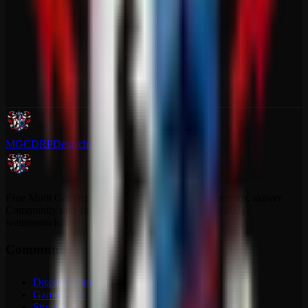
MGCDRP
Deutscher Ritter Platz
Eine Multi Gaming Community mit dedizierten Servern, aktiver
Community und einem Projekt, das sich stetig seit 2021
weiterentwickelt.
Community
Discord beitreten
Gameserver
Streamer