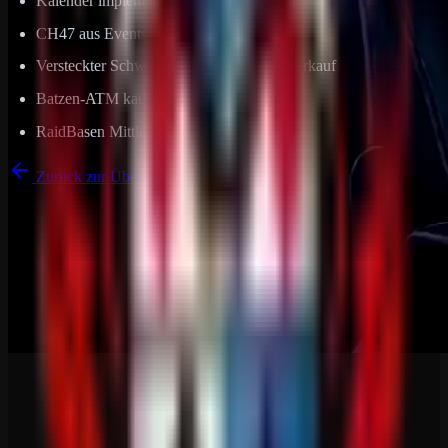
Kalender implementiert
CH47 aus Events entfernt
Versteckter Schwarzmarkt RB-Marken-Verkauf
Batzen-ATM kaufbar
RaidBasen Mittlere auf Metall upgegraded
Zurück zur Übersicht