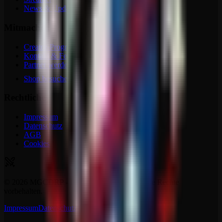
News & Updates
Mitmachen
Creator-Programm
Kontakt & Feedback
Partner werden
Shop besuchen
Rechtliches
Impressum
Datenschutz
AGB
Cookies
©
2026
MGCDRP - Deutscher Ritter Platz. Alle Rechte
vorbehalten.
Impressum
Datenschutz
AGB
Kontakt