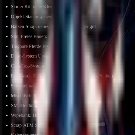
Starter Kit: neue Kleidung
Objekt-Stacking: neue Boxen & Regale
Batzen-Shop: neues Fleisch & Schlangengift
Skill Freies Bauen: Dreieck-Fundament
Tragbare Pferde Fix
Deko-System Update + neue Items
Clan-Tag-System implementiert
RaidBasen überarbeitet (Loot/Gebäude/Warp-Punkte)
Schwarzmarkt-ATM am Marktplatz
Mischtisch: Kohle 5:3
SM-Kleidung: Glühende Augen 100K
Wipebank: Himbeere
Scrap-ATM-Skill reaktiviert