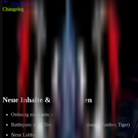
Alle Beiträge
Changelog
DRP Gameserver News
Rust
Changelog Rust PvE — Mai 2025
(DRP 2.0)
Neue Lobby, Clan-Tag-System, überarbeitete RaidBasen mit Warp-
Punkten und der Schwarzmarkt-ATM am Marktplatz sind die
Highlights des Mai.
03. Mai 2025
1
min Lesezeit
Neue Inhalte & Änderungen
Ordnung muss sein: neue Lagerboxen
Battlepass: neue Tier-Tiere (Kroko, Schlange, Panther, Tiger)
Neue Lobby