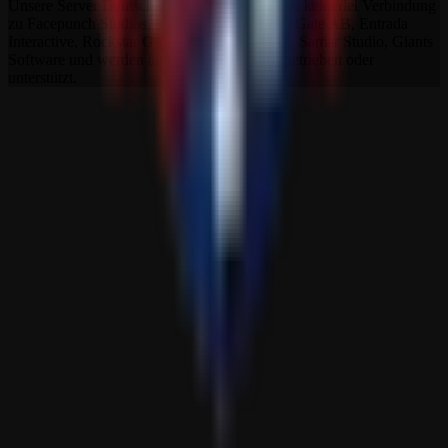
Unsere Server Deutscher Ritter Platz stehen in keinerlei Verbindung
zu Facepunch Studios, Studio Wildcard, Iron Gate AB, Entrada
Interactive, Rockstar Games, The Fun Pimps, Samar Studio, Giants
Software und werden auch nicht von ihnen betrieben oder
unterstützt.