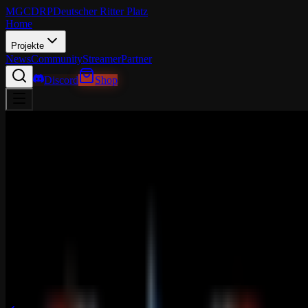
MGCDRP
Deutscher Ritter Platz
Home
Projekte
News
Community
Streamer
Partner
Discord
Shop