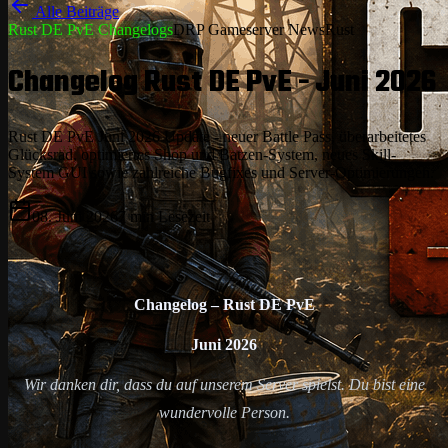
Alle Beiträge
Rust DE PvE Changelogs
DRP Gameserver News
Rust
Changelog Rust DE PvE - Juni 2026
Rust DE PvE Juni 2026 Update - neuer Battle Pass, überarbeitetes
Glücksrad, optimiertes Shop und Batzen-System, neues Skill-
System GUI sowie zahlreiche Bugfixes und Server-Optimierungen.
08. Juni 2026
7
min Lesezeit
Changelog – Rust DE PvE
Juni 2026
Wir danken dir, dass du auf unserem Server spielst. Du bist eine
wundervolle Person.