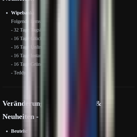
Wipebank:
Folgende Items sind jetzt wipebankfähig:
- 32 Tage Tagsicht,
- 16 Tage Glückspilz,
- 16 Tage Unlimited Teleport,
- 16 Tage Instant Teleport,
- 16 Tage Grüner Daumen
- Teddy.
Veränderungen, Änderungen &
Neuheiten - 13.06.26
Beutels: