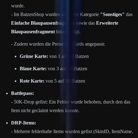
wurde.
- Im BatzenShop wurden unter der Kategorie
"Sonstiges"
das
Einfache Blaupausenfragment
sowie das
Erweiterte
Blaupausenfragment
hinzugefügt.
- Zudem wurden die Preise der Cards angepasst:
Grüne Karte:
von 1 auf 10 Batzen
Blaue Karte:
von 3 auf 30 Batzen
Rote Karte:
von 5 auf 50 Batzen
Battlepass:
- 50K-Drop gefixt: Ein Fehler wurde behoben, durch den das
Item nicht geclaimt werden konnte.
DRP-Items:
- Mehrere fehlerhafte Items wurden gefixt (SkinID, ItemName,