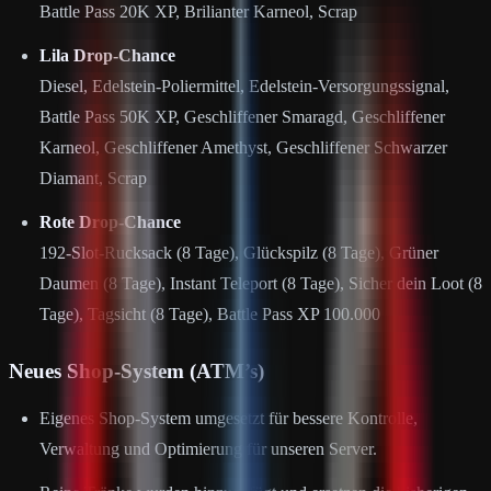
Battle Pass 20K XP, Brilianter Karneol, Scrap
Lila Drop-Chance
Diesel, Edelstein-Poliermittel, Edelstein-Versorgungssignal,
Battle Pass 50K XP, Geschliffener Smaragd, Geschliffener
Karneol, Geschliffener Amethyst, Geschliffener Schwarzer
Diamant, Scrap
Rote Drop-Chance
192-Slot-Rucksack (8 Tage), Glückspilz (8 Tage), Grüner
Daumen (8 Tage), Instant Teleport (8 Tage), Sicher dein Loot (8
Tage), Tagsicht (8 Tage), Battle Pass XP 100.000
Neues Shop-System (ATM’s)
Eigenes Shop-System umgesetzt für bessere Kontrolle,
Verwaltung und Optimierung für unseren Server.