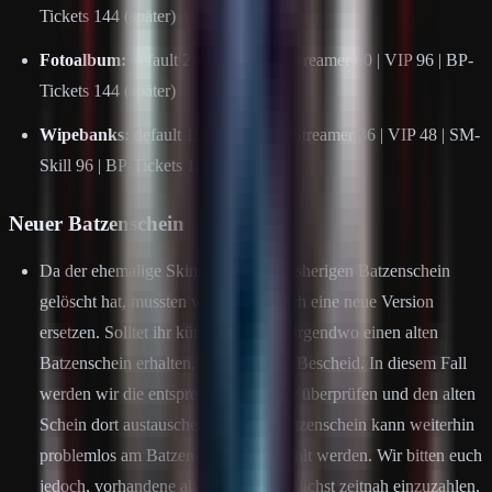
Tickets 144 (später)
Fotoalbum:
default 24 | Steam 48 | Streamer 60 | VIP 96 | BP-
Tickets 144 (später)
Wipebanks:
default 12 | Steam 24 | Streamer 36 | VIP 48 | SM-
Skill 96 | BP-Tickets 144 (später)
Neuer Batzenschein
Da der ehemalige Skinner unseren bisherigen Batzenschein
gelöscht hat, mussten wir diesen durch eine neue Version
ersetzen. Solltet ihr künftig dennoch irgendwo einen alten
Batzenschein erhalten, gebt uns bitte Bescheid. In diesem Fall
werden wir die entsprechende Quelle überprüfen und den alten
Schein dort austauschen. Der alte Batzenschein kann weiterhin
problemlos am Batzen-ATM eingezahlt werden. Wir bitten euch
jedoch, vorhandene alte Scheine möglichst zeitnah einzuzahlen,