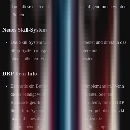
damit diese nach und nach aus dem Umlauf genommen werden
können.
Neues Skill-System
Das Skill-System wurde komplett überarbeitet und direkt in das
Shop-System integriert, um eine effizientere und
übersichtlichere Verwaltung zu gewährleisten.
DRP Item Info
Es wurde ein Button auf der linken Seite implementiert. Wenn
dieser betätigt wird und das Inventar, ein Beutel oder ein
Rucksack geöffnet ist, werden alle Custom-Items, die im DRP-
Items-Info-System hinterlegt sind, grün hervorgehoben. Klickt
man auf eines dieser markierten Items, werden die
entsprechenden Informationen direkt oben links angezeigt.