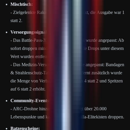
Mischtisch:
- Zielgelenkte Rakete Rezept wurde gefixt, die Ausgabe war 1
statt 2.
Versorgungssignale:
- Das Battle-Pass-XP-Versorgungssignal wurde angepasst: Ab
sofort droppen mindestens 1.000 XP. Alle Drops unter diesem
Wert wurden entfernt.
- Das Medizin-Versorgungssignal wurde angepasst: Bandagen
& Strahlenschutz-Tabletten wurden entfernt zusätzlich wurde
die Menge von Verbandskasten auf min 4 statt 2 und Spritzen
auf 6 statt 2 erhöht.
Community-Events:
- ARC-Drohne hinzugefügt: Sie verfügt über 20.000
Lebenspunkte und kann bis zu 20 Vanilla-Elitekisten droppen.
Batzenscheine: