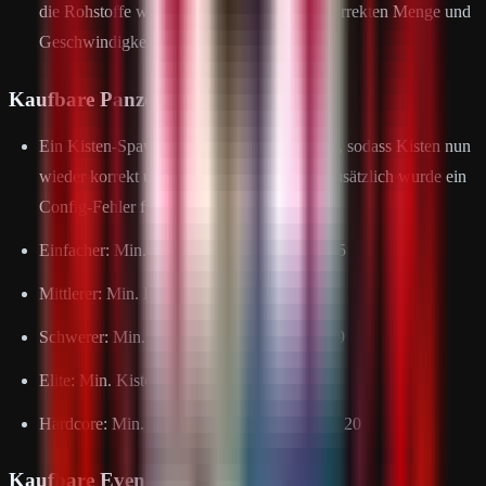
die Rohstoffe wieder wie gewohnt in der korrekten Menge und
Geschwindigkeit.
Kaufbare Panzer
Ein Kisten-Spawn-Problem wurde behoben, sodass Kisten nun
wieder korrekt und zuverlässig spawnen. Zusätzlich wurde ein
Config-Fehler für Schaden behoben.
Einfacher: Min. Kisten = 3 | Max. Kisten = 5
Mittlerer: Min. Kisten = 5 | Max. Kisten = 7
Schwerer: Min. Kisten = 7 | Max. Kisten = 9
Elite: Min. Kisten = 9 | Max. Kisten = 11
Hardcore: Min. Kisten = 13 | Max. Kisten = 20
Kaufbare Events