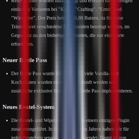
Reine Tränke wurden hinzugefügt und ersetzen die bisherigen
einfachen Varianten bei "Kühl", "Crafting", "Ernte" und
"Wärmetee". Der Preis beträgt 36,80 Batzen, da für diese
Tränke zwei verschiedene Beerensorten benötigt werden, im
Gegensatz zu den bisherigen Varianten, die nur eine Sorte
erforderten.
Neuer Battle Pass
Der Battle Pass wurde überarbeitet – viele Vanilla- und
Kochzutaten wurden entfernt. In Zukunft werden wir
zusätzliche exklusive Items in den Battle Pass implementieren.
Neues Beutel-System
Die Beutel- und Wipebank wurden in einem einzigen Plugin
zusammengeführt. In den vergangenen Jahren haben wir für
jeden Beutel ein separates Plugin verwendet. Damit ist nun