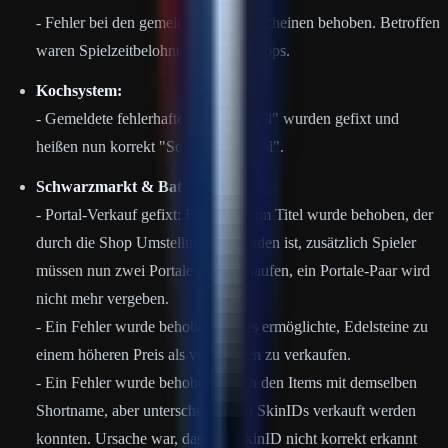
- Fehler bei den gemeldeten Batzenscheinen behoben. Betroffen
waren Spielzeitbelohnungen und Drops.
Kochsystem:
- Gemeldete fehlerhafte Items "Bratöl" wurden gefixt und
heißen nun korrekt "Sonnenblumenöl".
Schwarzmarkt & Batzenschop:
- Portal-Verkauf gefixt: Ein Fehler im Titel wurde behoben, der
durch die Shop Umstellung entstanden ist, zusätzlich Spieler
müssen nun zwei Portale einzeln kaufen, ein Portale-Paar wird
nicht mehr vergeben.
- Ein Fehler wurde behoben, der es ermöglichte, Edelsteine zu
einem höheren Preis als vorgesehen zu verkaufen.
- Ein Fehler wurde behoben, durch den Items mit demselben
Shortname, aber unterschiedlichen SkinIDs verkauft werden
konnten. Ursache war, dass die SkinID nicht korrekt erkannt