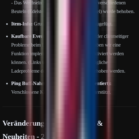
- Das Wechseln zwischen den Seiten in den verschiedenen
Beuteln (Edelstein-, Deko- und Zutatenbeutel) wurde behoben.
Item-Info:
Grundwasserpumpe wurde hinzugefügt.
Kaufbare Events:
Aufgrund wiederkehrender clientseitiger
Probleme beim Laden der Event-Bildern haben wir eine
Funktion implementiert, mit der Bilder deaktiviert werden
können. (Links unten) Dadurch können mögliche
Ladeprobleme des Clients reduziert oder behoben werden.
Ping Buff-Nahrung (Noch nicht implementiert):
Verschlossene Kisten werden auch jetzt unterstützt.
Veränderungen, Änderungen &
Neuheiten - 20.06.26