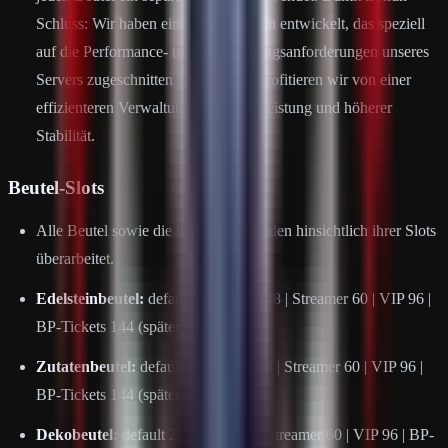
Schluss: Wir haben ein eigenes Plugin entwickelt, das speziell
auf die Performance- und Optimierungsanforderungen unseres
Servers zugeschnitten ist. Dadurch profitieren wir von einer
effizienteren Verwaltung, besseren Leistung und höherer
Stabilität.
Beutel-Slots
Alle Beutel sowie die Wipebank wurden hinsichtlich ihrer Slots
überarbeitet.
Edelsteinbeutel:
default 24 | Steam 48 | Streamer 60 | VIP 96 |
BP-Tickets 144 (später)
Zutatenbeutel:
default 24 | Steam 48 | Streamer 60 | VIP 96 |
BP-Tickets 144 (später)
Dekobeutel:
default 24 | Steam 48 | Streamer 60 | VIP 96 | BP-