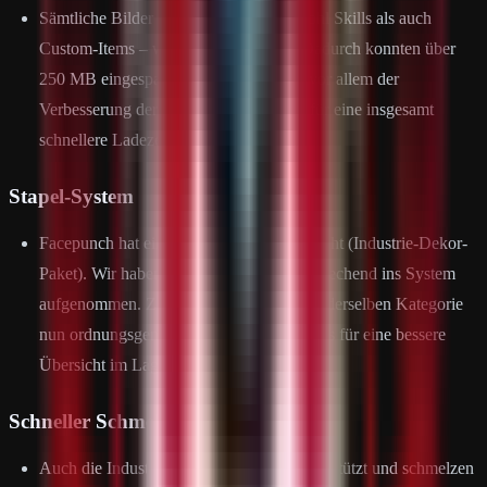
Sämtliche Bilder auf dem Server – sowohl Skills als auch
Custom-Items – wurden komprimiert. Dadurch konnten über
250 MB eingespart werden. Dies dient vor allem der
Verbesserung der Ladezeiten und sorgt für eine insgesamt
schnellere Ladezeit der Systeme.
Stapel-System
Facepunch hat ein neues DLC veröffentlicht (Industrie-Dekor-
Paket). Wir haben die neuen Boxen entsprechend ins System
aufgenommen. Zusätzlich können Boxen derselben Kategorie
nun ordnungsgemäß gestapelt werden, was für eine bessere
Übersicht im Lager sorgt.
Schneller Schmelzen
Auch die Industrie-Öfen werden nun unterstützt und schmelzen