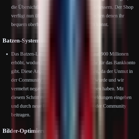
die Übersichtlichkeit und Verwaltung zu verbessern. Der Shop
verfügt nun über mehrere Kategorien, zwischen denen ihr
bequem oberhalb der Oberfläche wechseln könnt.
Batzen-System (Bank-ATM)
Das Batzen-Limit wurde von 3 Millionen auf 900 Millionen
erhöht, wodurch es faktisch kein Limit mehr für das Bankkonto
gibt. Diese Anpassung wurde vorgenommen, da der Unmut in
der Community zuletzt zunehmend größer wurde und wir
vermehrt negatives Feedback wahrgenommen haben. Mit
diesem Schritt möchten wir auf die Rückmeldungen eingehen
und durch neue Features zur Zufriedenheit der Community
beitragen.
Bilder-Optimierung