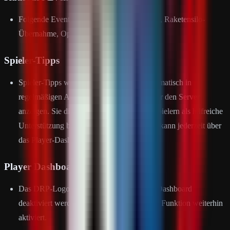
Folgende Events sind jetzt kaufbar: Convoy, Raketensilo-
Übernahme, Operation Flugplatz
Spieler-Tipps
Spieler-Tipps wurden hinzugefügt, die automatisch in
regelmäßigen Abständen Informationen über den Server
anzeigen. Sie dienen insbesondere neuen Spielern als hilfreiche
Unterstützung beim Einstieg. Die Funktion kann jederzeit über
das Player-Dashboard deaktiviert werden.
Player Dashboard
Das DRP-Logo kann nun über das Player-Dashboard
deaktiviert werden. Standardmäßig ist diese Funktion weiterhin
aktiviert.