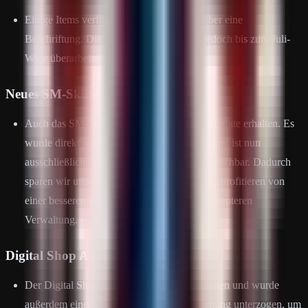
Einige Items verfügen derzeit noch nicht über eine
Beschriftung. Die DRP-Items-Liste wird jedoch bis zum Juli-
Wipe überarbeitet und vervollständigt.
Neues SM-Skill-System
Auch das SM-Skill-System hat ein großes Update erhalten. Es
wurde direkt in das Shop-System integriert und ist nun
ausschließlich über einen SM-Skill-ATM erreichbar. Dadurch
sparen wir uns ein weiteres NPC-Plugin und profitieren von
einer besseren Performance sowie einer effizienteren
Verwaltung.
Digital Shop ATM
Der Digital Shop hat einen neuen Skin erhalten und wurde
außerdem einer kompletten GUI-Überarbeitung unterzogen, um