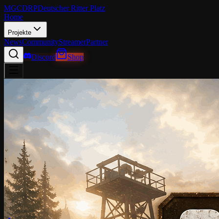
MGCDRP
Deutscher Ritter Platz
Home
Projekte
News
Community
Streamer
Partner
Discord
Shop