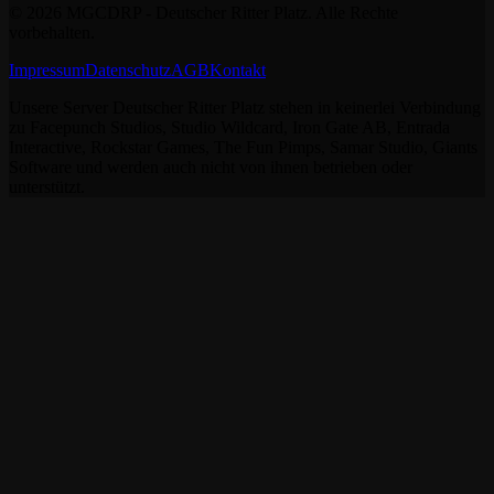
©
2026
MGCDRP - Deutscher Ritter Platz. Alle Rechte
vorbehalten.
Impressum
Datenschutz
AGB
Kontakt
Unsere Server Deutscher Ritter Platz stehen in keinerlei Verbindung
zu Facepunch Studios, Studio Wildcard, Iron Gate AB, Entrada
Interactive, Rockstar Games, The Fun Pimps, Samar Studio, Giants
Software und werden auch nicht von ihnen betrieben oder
unterstützt.