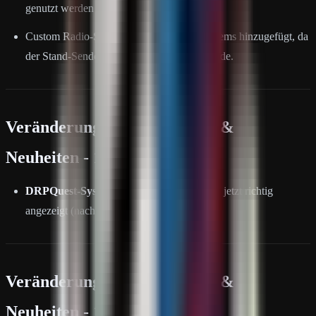
genutzt werden - wurde behoben.
Custom Radio-Server: Tomorrowland Anthems hinzugefügt, da
der Stand-Sender nicht mehr abgespielt wurde.
Veränderungen, Änderungen &
Neuheiten - 11.06.26
DRPQuest-System:
Batzenscheine werden jetzt richtig
angezeigt (nach einem Neustart aktiv).
Veränderungen, Änderungen &
Neuheiten - 13.06.26