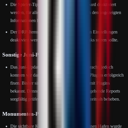
Die Spieler-Tipps können im Player-Dashboard deaktiviert
werden, für alle Spieler, die kein Interesse an den angezeigten
Informationen haben.
Der DRP-Items-Button kann ebenfalls in den Einstellungen
deaktiviert werden, falls der Button unten links stören sollte.
Sonstige Juni-Plugin-Fixes
Das Juni-Update hat viel Arbeit mit sich gebracht, jedoch
konnten wir dank guter Vorarbeit bereits 66 Plugins erfolgreich
fixen. Bisher sind keine größeren Probleme mit Plugins
bekannt. Dennoch werden wir weiterhin eingehende Reports
sorgfältig prüfen und diese, sofern möglich, zeitnah beheben.
Monumenten-Protektion
Die sichtbare Kuppel beim Großen und Kleinen Hafen wurde