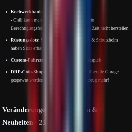
Kochwerkbank:
- Chili kann man wieder herstellen, durch ein
Berechtigungsfehler konnte man es längere Zeit nicht herstellen.
Rüstungsslots:
Straßenschild Handschuhe & Schutzhelm
haben Slots erhalten.
Custom-Fahrzeuge:
Neuste Version aufgespielt
DRP-Coin-Shop:
Predator RP kann jetzt über die Garage
gespawnt werden, ist kein Tragbares Fahrzeug mehr!
Veränderungen, Änderungen &
Neuheiten - 23.06.26