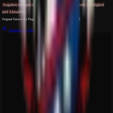
Angaben erfolgen ohne Gewähr auf Vollständigkeit, Richtigkeit
und Aktualität.
Whispers88
Original-Tutorial des Plugins
Bright Nights
von
Zurück zur Übersicht