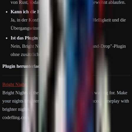
von Rust, sodass zeitgesteuerte Events wie gewohnt ablaufen.
Kann ich die Helligkeit anpassen?
Ja, in der Konfigurationsdatei kannst du die Helligkeit und die
Übergangseinstellungen anpassen.
Ist das Plugin schwer einzurichten?
Nein, Bright Nights ist ein einfaches "Drag-and-Drop"-Plugin
ohne zusätzliche Einrichtung.
Plugin herunterladen:
Bright Nights
Bright Nights is the plugin every player has been waiting for. Make
your nights brighter and actually playable! Enhanced gameplay with
brighter nights…
codefling.com