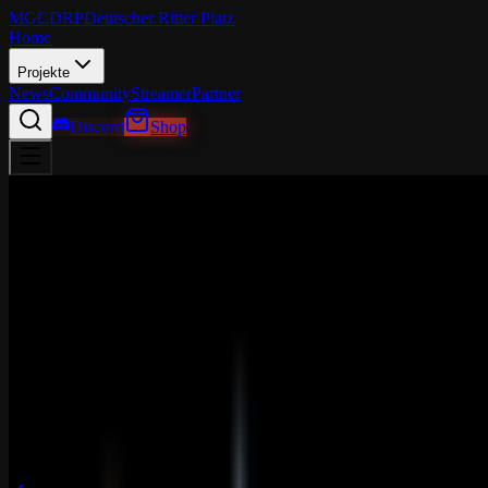
MGCDRP
Deutscher Ritter Platz
Home
Projekte
News
Community
Streamer
Partner
Discord
Shop