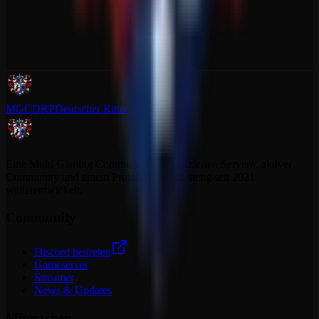
MGCDRP
Deutscher Ritter Platz
Eine Multi Gaming Community mit dedizierten Servern, aktiver
Community und einem Projekt, das sich stetig seit 2021
weiterentwickelt.
Community
Discord beitreten
Gameserver
Streamer
News & Updates
Mitmachen