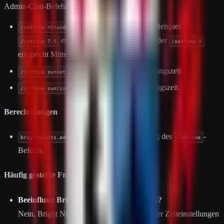
Admin-Chat-Befehle
- Setzt die Ingame-Zeit. Beispiel:
/settime <Stunden>
entspricht 7:30 Uhr morgens oder
/settime 7.5
/settime 0
entspricht Mitternacht.
- Springt zur Sonnenuntergangszeit.
/settime sunset
- Springt zur Sonnenaufgangszeit.
/settime sunrise
Berechtigungen
- Ermöglicht die Nutzung des
-
brightnights.admin
/settime
Befehls.
Häufig gestellte Fragen (FAQ)
Beeinflusst Bright Nights die Rust-Events?
Nein, Bright Nights ändert keine Datum- oder Zeiteinstellungen