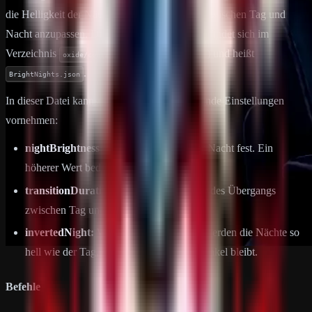
die Helligkeit der Nächte und die Übergänge zwischen Tag und
Nacht anzupassen. Die Konfigurationsdatei befindet sich im
Verzeichnis
(oder
) und heißt
oxide/config
carbon/config
.
BrightNights.json
In dieser Datei kannst du unter anderem folgende Einstellungen
vornehmen:
nightBrightness:
Legt die Helligkeit der Nacht fest. Ein
höherer Wert bedeutet hellere Nächte.
transitionDuration:
Bestimmt die Dauer des Übergangs
zwischen Tag und Nacht in Sekunden.
invertedNight:
Wenn auf
gesetzt, werden die Nächte so
true
hell wie der Tag, während der Himmel dunkel bleibt.
Befehle