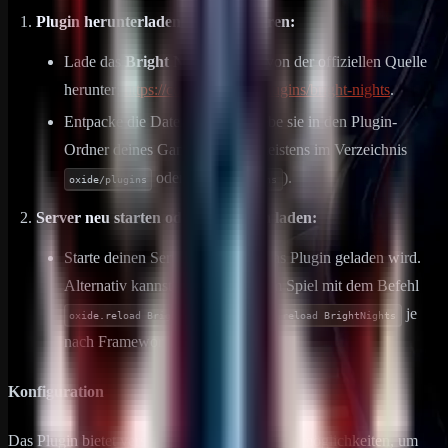
Plugin herunterladen und installieren:
Lade das
Bright Nights
Plugin von der offiziellen Quelle
herunter:
https://codefling.com/plugins/bright-nights
.
Entpacke die Datei und verschiebe sie in den Plugin-
Ordner deines Game-Servers (meistens im Verzeichnis
oder
).
oxide/plugins
carbon/plugins
Server neu starten oder das Plugin laden:
Starte deinen Server neu, damit das Plugin geladen wird.
Alternativ kannst du das Plugin im Spiel mit dem Befehl
(oder
je
oxide.reload BrightNights
c.reload BrightNights
nach Framework) laden.
Konfiguration
Das Plugin bietet verschiedene Konfigurationsmöglichkeiten, um