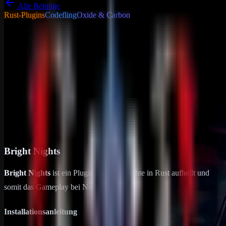
Alle Beiträge
Rust-Plugins
Codefling
Oxide & Carbon
Tutorials - Tipps &
Tricks
Allgemein
Bright Nights
Bright Nights Bright Nights ist ein Plugin, das die Nächte in Rust
aufhellt und somit das Gameplay bei Nacht verbessert.
Installationsanleitung Plugin herunterladen und installieren: Lade
das Bright…
18. Januar 2025
1
min Lesezeit
Bright Nights
Bright Nights
ist ein Plugin, das die Nächte in Rust aufhellt und
somit das Gameplay bei Nacht verbessert.
Installationsanleitung