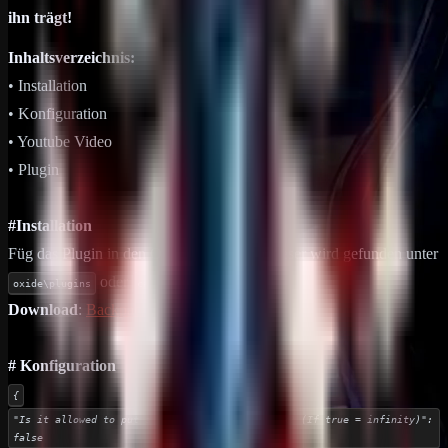
ihn trägt!
Inhaltsverzeichnis:
• Installation
• Konfiguration
• Youtube Video
• Plugin
#Installation
Füg das Plugin in den Order Plugins ein, dieser wird gefunden unter
oder
oxide\plugins
carbon\plugins
Download
:
Backpacks Unlock Z
# Konfiguration
{
"Is it allowed to put a backpack in a backpack? (If true = infinity)":
false