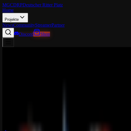
MGCDRP
Deutscher Ritter Platz
Home
Projekte
News
Community
Streamer
Partner
Discord
Shop