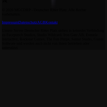
©
2026
MGCDRP - Deutscher Ritter Platz. Alle Rechte
vorbehalten.
Impressum
Datenschutz
AGB
Kontakt
Unsere Server Deutscher Ritter Platz stehen in keinerlei Verbindung
zu Facepunch Studios, Studio Wildcard, Iron Gate AB, Entrada
Interactive, Rockstar Games, The Fun Pimps, Samar Studio, Giants
Software und werden auch nicht von ihnen betrieben oder
unterstützt.