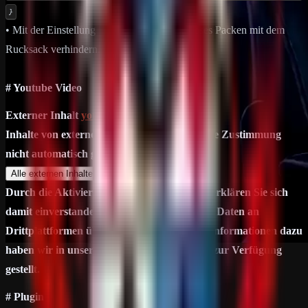
}
• Mit der Einstellung "false" kannst du endloses Packen mit dem
Rucksack verhindern.
# Youtube Video
Externer Inhalt
youtu.be
Inhalte von externen Seiten werden ohne Ihre Zustimmung
nicht automatisch geladen und angezeigt.
Alle externen Inhalte anzeigen
Durch die Aktivierung der externen Inhalte erklären Sie sich
damit einverstanden, dass personenbezogene Daten an
Drittplattformen übermittelt werden. Mehr Informationen dazu
haben wir in unserer Datenschutzerklärung zur Verfügung
gestellt.
# Plugin