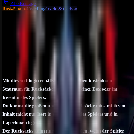
Alle Beiträge
Rust-Plugins
Codefling
Oxide & Carbon
Tutorials - Tipps &
Tricks
Allgemein
Backpacks Unlock Z
Mit diesem Plugin erhältst du zusätzlichen kostenlosen Stauraum für
Rucksäcke, entweder in einer Box oder im Inventar des Spielers. Du
kannst die großen und kleinen Rucksäcke mitsamt ihrem Inhalt…
23. Juni 2024
1
min Lesezeit
Mit diesem Plugin erhältst du zusätzlichen kostenlosen
Stauraum für Rucksäcke, entweder in einer Box oder im
Inventar des Spielers.
Du kannst die großen und kleinen Rucksäcke mitsamt ihrem
Inhalt (nicht nur leer) in das Inventar des Spielers und in
Lagerboxen legen!
Der Rucksacks kann nur geöffnet werden, wenn der Spieler