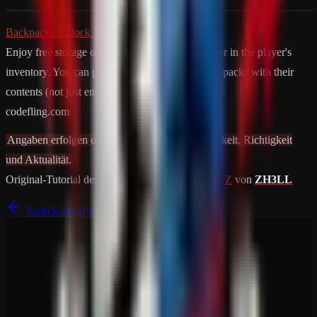
Backpacks Unlock Z
Enjoy free storage of backpacks either in a box or in the player's
inventory, You can put the Large and Small backpacks with their
contents (not just empty)…
codefling.com
Angaben erfolgen ohne Gewähr auf Vollständigkeit, Richtigkeit
und Aktualität.
Original-Tutorial des Plugins
Backpacks Unlock Z
von
ZH3LL
Zurück zur Übersicht