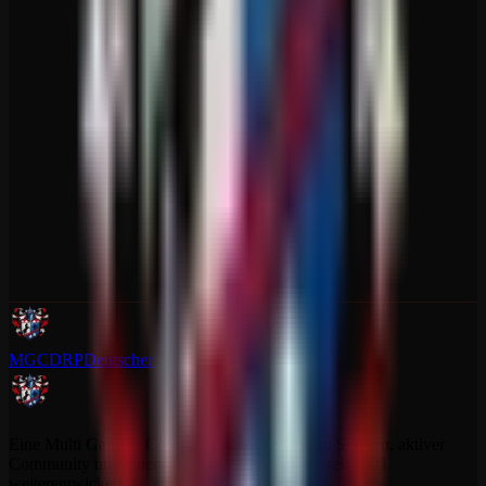
MGCDRP
Deutscher Ritter Platz
Eine Multi Gaming Community mit dedizierten Servern, aktiver
Community und einem Projekt, das sich stetig seit 2021
weiterentwickelt.