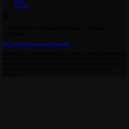
AGB
Cookies
©
2026
MGCDRP - Deutscher Ritter Platz. Alle Rechte
vorbehalten.
Impressum
Datenschutz
AGB
Kontakt
Unsere Server Deutscher Ritter Platz stehen in keinerlei Verbindung
zu Facepunch Studios, Studio Wildcard, Iron Gate AB, Entrada
Interactive, Rockstar Games, The Fun Pimps, Samar Studio, Giants
Software und werden auch nicht von ihnen betrieben oder
unterstützt.