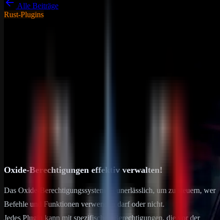
Alle Beiträge
Rust-Plugins
Tutorials - Tipps & Tricks
Allgemein
Anleitung: Oxide Berechtigung
festlegen! How to set Cxide
Permissions
Oxide-Berechtigungen effektiv verwalten! Das Oxide-
Berechtigungssystem ist unerlässlich, um zu steuern, wer Befehle
und Funktionen verwenden darf oder nicht.
30. Mai 2026
3
min Lesezeit
Oxide-Berechtigungen effektiv verwalten!
Das Oxide-Berechtigungssystem ist unerlässlich, um zu steuern, wer
Befehle und Funktionen verwenden darf oder nicht.
Jedes Plugin kann mit spezifischen Berechtigungen, die vor der