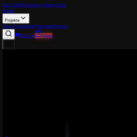
MGCDRP
Deutscher Ritter Platz
Home
Projekte
News
Community
Streamer
Partner
Discord
Shop