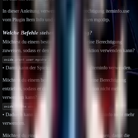
In dieser Anleitung verwenden wir die Berechtigung iteminfo.use
vom Plugin Item Info und den Benutzernamen mgcdrp.
Welche Befehle stehen zur Verfügung?
Möchtest du einem bestimmten Spieler nur eine Berechtigung
zuweisen, sodass er den Befehl oder die Funktion verwenden kann?
oxide.grant user mgcdrp iteminfo.use
• Damit kann der Spieler mgcdrp den Befehl /iteminfo verwenden.
Möchtest du einem bestimmten Benutzer nur eine Berechtigung
entziehen, sodass er den Befehl oder die Funktion nicht mehr
verwenden kann?
oxide.revoke user mgcdrp iteminfo.use
• Dadurch kann der Spieler mgcdrp den Befehl /iteminfo nicht mehr
verwenden.
Möchtest du einer Gruppe eine Berechtigung zuweisen, damit die