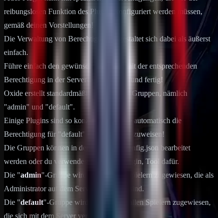
reibungslosen Funktion des Plugins konfiguriert werden müssen,
gemäß deinen Vorstellungen!
Die Verwaltung von Berechtigungen gestaltet sich dabei als äußerst
einfach.
Führe einfach den gewünschten Befehl mit der entsprechenden
Berechtigung in der Server-Konsole aus, und fertig!
Oxide erstellt standardmäßig bereits zwei Gruppen, nämlich
"admin" und "default".
Einige Plugins sind so konzipiert, dass sie automatisch die
Berechtigung für "default" oder "Admin" zuweisen!
Die Gruppen können in der Datei oxid.config.json bearbeitet
werden oder du verwendest direkt ein Plugin, Tool dafür.
Die "
admin
"-Gruppe wird automatisch Spielern zugewiesen, die als
Administrator auf dem Server eingestellt sind.
Die "
default
"-Gruppe wird automatisch allen Spielern zugewiesen,
die sich mit dem Server verbinden!