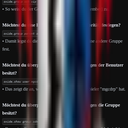
oxide.group set vip "[Vip Member]"
• So weist du der Gruppe "vip" den Titel [Vip Member] zu.
Möchtest du eine Elterngruppe (Gruppenpriorität) festlegen?
oxide.group parent admin default
• Damit legst du die übergeordnete Gruppe für eine andere Gruppe
fest.
Möchtest du überprüfen, welche Berechtigungen der Benutzer
besitzt?
oxide.show user mgcdrp
• Das zeigt dir an, welche Berechtigungen der Spieler "mgcdrp" hat.
Möchtest du überprüfen, welche Berechtigungen die Gruppe
besitzt?
oxide.show group admin