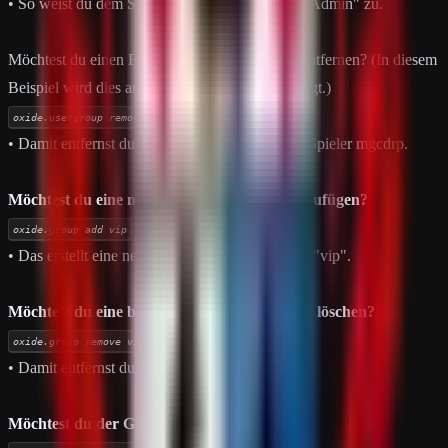
• So weist du dem Spieler mgcdrp die Gruppe "Admin" zu.
Möchtest du einen Benutzer aus einer Gruppe entfernen? (In diesem
Beispiel wird dies an der Gruppe "admin" gezeigt.)
oxide.usergroup remove mgcdrp admin
• Damit entfernst du die Gruppe "Admin" vom Spieler mgcdrp.
Möchtest du eine neue Gruppe zu Oxide hinzufügen?
oxide.group add vip
• Das erstellt eine neue Gruppe mit dem Namen "vip".
Möchtest du eine bereits existierende Gruppe löschen?
oxide.group remove vip
• Damit entfernst du die Gruppe "vip".
Möchtest du der Gruppe einen Titel geben?