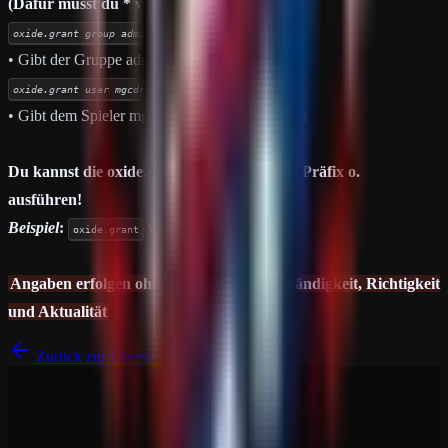
(Dafür musst du * verwenden.)
oxide.grant group admin *
• Gibt der Gruppe admin alle Berechtigungen
oxide.grant user mgcdrp *
• Gibt dem Spieler mgcdrp alle Berechtigungen
Du kannst die oxide.-Befehle auch mit dem Präfix o.
ausführen!
Beispiel
:
wird zu
oxide.grant
o.grant
Angaben erfolgen ohne Gewähr auf Vollständigkeit, Richtigkeit
und Aktualität
Zurück zur Übersicht