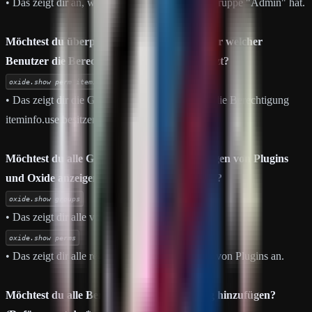
• Das zeigt dir an, welche Berechtigungen die Gruppe "Admin" hat.
Möchtest du überprüfen, welche Gruppe oder welcher
Benutzer die Berechtigung iteminfo.use besitzt?
oxide.show perm iteminfo.use
• Das zeigt dir die Gruppen und Spieler an, die die Berechtigung
iteminfo.use besitzen.
Möchtest du alle Gruppen oder Berechtigungen von Plugins
und Oxide anzeigen, die in Verwendung sind?
oxide.show groups
• Das zeigt dir alle vorhandenen Gruppen an.
oxide.show perms
• Das zeigt dir alle registrierten Berechtigungen von Plugins an.
Möchtest du alle Berechtigungen gleichzeitig hinzufügen?