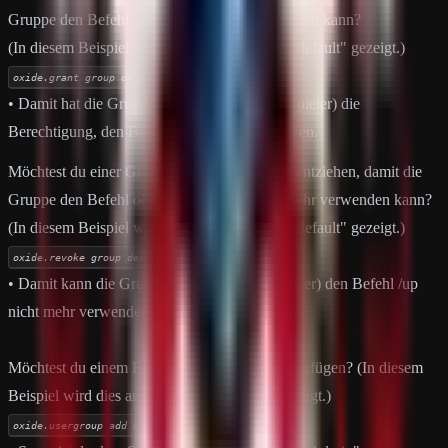
Gruppe den Befehl oder die Funktion verwenden kann?
(In diesem Beispiel wird dies an der Gruppe "default" gezeigt.)
oxide.grant group default iteminfo.use
• Damit hat die Gruppe "
default
" (Normale Spieler) die
Berechtigung, den Befehl
/iteminfo
auszuführen.
Möchtest du einer Gruppe eine Berechtigung entziehen, damit die
Gruppe den Befehl oder die Funktion nicht mehr verwenden kann?
(In diesem Beispiel wird dies an der Gruppe "default" gezeigt.)
oxide.revoke group default iteminfo.use
• Damit kann die Gruppe "
default
" (Alle Spieler) den Befehl /up
nicht mehr verwenden.
Möchtest du einem Benutzer eine Gruppe hinzufügen? (In diesem
Beispiel wird dies an der Gruppe "admin" gezeigt.)
oxide.usergroup add mgcdrp admin