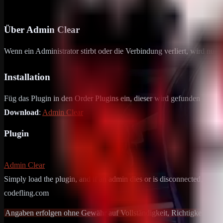
26. Juni 2024
1
min Lesezeit
Über Admin Clear
Wenn ein Administrator stirbt oder die Verbindung verliert, wird nur 
Installation
Füg das Plugin in den Order Plugins ein, dieser wird gefunden unter
Download
:
Admin Clear
Plugin
Admin Clear
Simply load the plugin, and if an admin dies or is disconnected, there
codefling.com
Angaben erfolgen ohne Gewähr auf Vollständigkeit, Richtigkeit und A