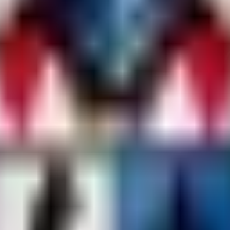
noch ein leeres Körpermodell übrig bleiben.
oder
oxide\plugins
carbon\plugins
 will be nothing but an empty body.
ktualität.