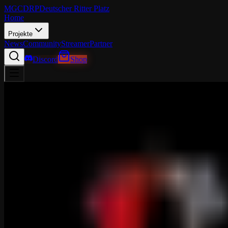
MGCDRP
Deutscher Ritter Platz
Home
Projekte
News
Community
Streamer
Partner
Discord
Shop