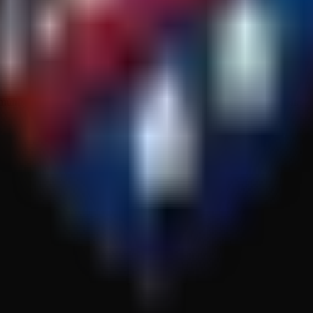
ity und einem Projekt, das sich stetig seit 2021 weiterentwickelt.