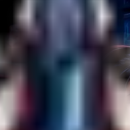
gemein
erliert, wird nur noch ein leeres Körpermodell übrig bleiben. Installa