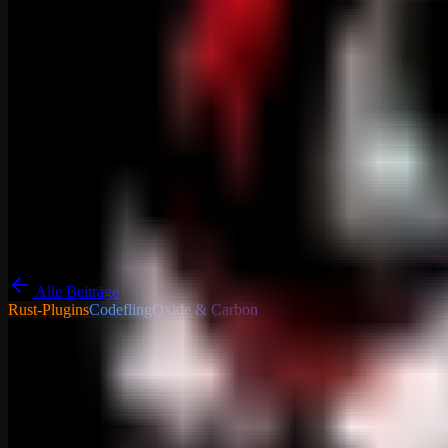
Alle Beiträge
Rust-Plugins
Codefling
Oxide & Carbon
Tutorials - Tipps & Tricks
All
Admin Clear
Über Admin Clear Wenn ein Administrator stirbt oder die Verbindung v