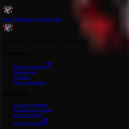
MGCDRP
Deutscher Ritter Platz
Eine Multi Gaming Community mit dedizierten Servern, aktiver Commun
Community
Discord beitreten
Gameserver
Streamer
News & Updates
Mitmachen
Creator-Programm
Kontakt & Feedback
Partner werden
Shop besuchen