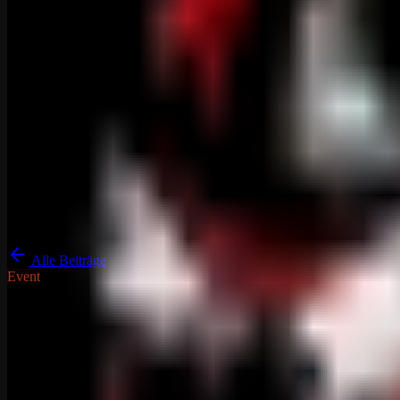
Alle Beiträge
Event
DRP Gameserver News
Rust
3. Advent - Dreifaches Battle Pas
10. Dezember 2024
1
min Lesezeit