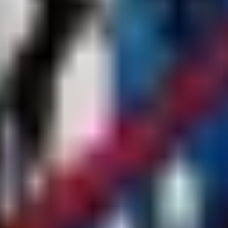
ity und einem Projekt, das sich stetig seit 2021 weiterentwickelt.