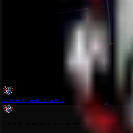
MGCDRP
Deutscher Ritter Platz
Eine Multi Gaming Community mit dedizierten Servern, aktiver Commun