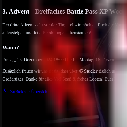
3. Advent - Dreifaches Battle Pass XP Woch
Der dritte Advent steht vor der Tür, und wir möchten Euch die Vorwe
aufzusteigen und fette Belohnungen abzustauben!
Wann?
Freitag, 13. Dezember 2024 18:00 Uhr bis Montag, 16. Dezember 2
Zusätzlich freuen wir uns riesig, dass über
45 Spieler
täglich unsere 
Großartiges. Danke für alles Viel Spaß & frohes Looten! Euer DRP-
Zurück zur Übersicht