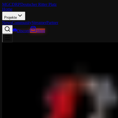
MGCDRP
Deutscher Ritter Platz
Home
Projekte
News
Community
Streamer
Partner
Discord
Shop