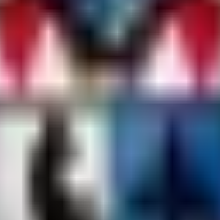
enende!
ihnachtszeit versüßen! Deshalb gibt es dieses Wochenende x3 Battle Pa
024 00:00 Uhr
überarbeitete Version von DRP genießen. Eure Unterstützung motiviert 
Team