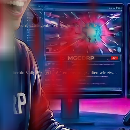
ss XP! Nutzt die Gelegenheit, um schneller im Battle Pass
uns, weiterhin Vollgas zu geben! Gemeinsam gestalten wir etwas